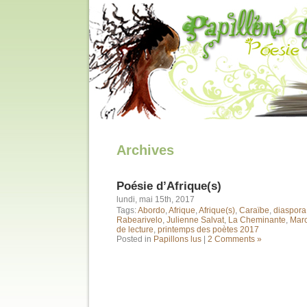
Archives
Poésie d’Afrique(s)
lundi, mai 15th, 2017
Tags:
Abordo
,
Afrique
,
Afrique(s)
,
Caraïbe
,
diaspora
Rabearivelo
,
Julienne Salvat
,
La Cheminante
,
Mar
de lecture
,
printemps des poètes 2017
Posted in
Papillons lus
|
2 Comments »