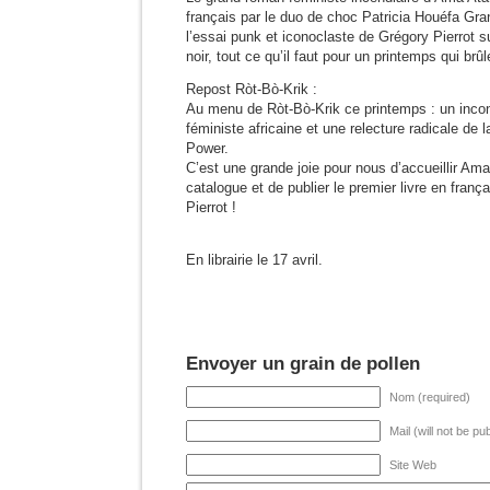
français par le duo de choc Patricia Houéfa Gra
l’essai punk et iconoclaste de Grégory Pierrot s
noir, tout ce qu’il faut pour un printemps qui brûl
Repost Ròt-Bò-Krik :
Au menu de Ròt-Bò-Krik ce printemps : un incont
féministe africaine et une relecture radicale de
Power.
C’est une grande joie pour nous d’accueillir Am
catalogue et de publier le premier livre en fran
Pierrot !
En librairie le 17 avril.
Envoyer un grain de pollen
Nom (required)
Mail (will not be pu
Site Web