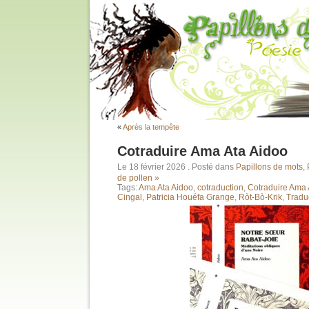
«
Après la tempête
Cotraduire Ama Ata Aidoo
Le 18 février 2026
. Posté dans
Papillons de mots
,
de pollen »
Tags:
Ama Ata Aidoo
,
cotraduction
,
Cotraduire Ama 
Cingal
,
Patricia Houéfa Grange
,
Ròt-Bò-Krik
,
Tradu