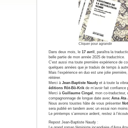
Cliquer pour agrandir
Dans deux mois, le
17 avril
, paraîtra la traduc
belle partie de mon année 2025 de traductrice.
C’est aussi ma toute première expérience de co-t
quelques années que je traduis de temps à autr
Mais l’expérience en duo est une jolie première
réitérer.
Merci à
Jean-Baptiste Naudy
et à toute la vib
éditions Ròt-Bò-Krik
de m’avoir fait confiance 
Merci à
Guillaume Cingal
, mon co-traducteur, 
compagnonnage de longue date avec
Ama Ata 
Nous avons toustes hâte de vous présenter
Not
sera publié en tandem avec un essai non moin
Le printemps s’annonce ardent, restez à l’écout
Repost Jean-Baptiste Naudy :
Le grand roman féministe incendiaire d’Ama Ata 