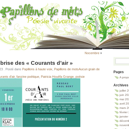
Nocembre
»
rise des « Courants d’air »
023
. Posté dans
Papillons à haute voix
,
Papillons de mots
Aucun grain de
Pages
rants d'air
,
fanzine poétique
,
Patricia Houéfa Grange
,
poésie
A prop
Archives
juillet
juin 2
mai 20
avril 2
mars 2
février
janvie
décem
novem