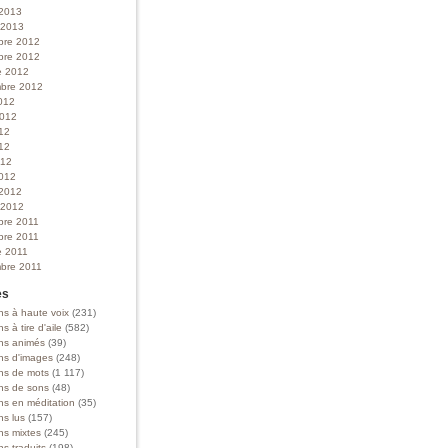
 2013
r 2013
bre 2012
bre 2012
e 2012
bre 2012
012
 2012
012
12
012
012
 2012
r 2012
bre 2011
bre 2011
e 2011
bre 2011
es
ns à haute voix
(231)
ns à tire d'aile
(582)
ons animés
(39)
ons d'images
(248)
ons de mots
(1 117)
ons de sons
(48)
ns en méditation
(35)
ns lus
(157)
ns mixtes
(245)
ns traduits
(198)