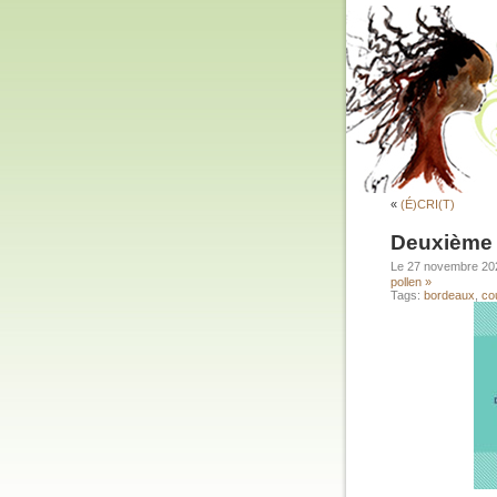
«
(É)CRI(T)
Deuxième b
Le 27 novembre 2
pollen »
Tags:
bordeaux
,
cou