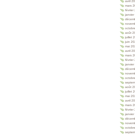
avril 2
mars 2
février
janvie
décem
novem
octobr
août 2
juillet
juin 2
mai 20
avril 2
mars 2
février
janvie
décem
novem
octobr
septem
août 2
juillet
mai 20
avril 2
mars 2
février
janvie
décem
novem
octobr
septem