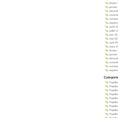
février
janvie
décem
novem
octobr
septem
août 2
juillet
juin 2
mai 20
avril 2
mars 2
février
janvie
décem
novem
octobr
septem
Categori
Papillo
Papillo
Papill
Papill
Papill
Papill
Papillo
Papillo
Papillo
Papillo