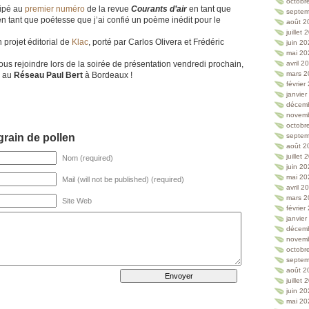
octobr
cipé au
premier numéro
de la revue
Courants d’air
en tant que
septem
 en tant que poétesse que j’ai confié un poème inédit pour le
août 2
juillet
 projet éditorial de
Klac
, porté par Carlos Olivera et Frédéric
juin 2
mai 20
nous rejoindre lors de la soirée de présentation vendredi prochain,
avril 2
mars 2
, au
Réseau Paul Bert
à Bordeaux !
février
janvie
décem
novem
octobr
rain de pollen
septem
août 2
juillet
Nom (required)
juin 2
mai 20
Mail (will not be published) (required)
avril 2
mars 2
Site Web
février
janvie
décem
novem
octobr
septem
août 2
juillet
juin 2
mai 20