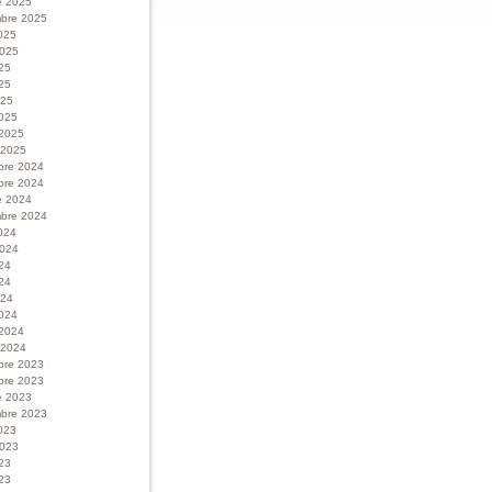
e 2025
bre 2025
025
 2025
025
25
025
025
 2025
r 2025
bre 2024
bre 2024
e 2024
bre 2024
024
 2024
024
24
024
024
 2024
r 2024
bre 2023
bre 2023
e 2023
bre 2023
023
 2023
023
23