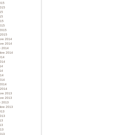
015
 2015
015
15
015
015
 2015
r 2015
bre 2014
bre 2014
e 2014
bre 2014
014
 2014
014
14
014
014
 2014
r 2014
bre 2013
bre 2013
e 2013
bre 2013
013
 2013
013
13
013
013