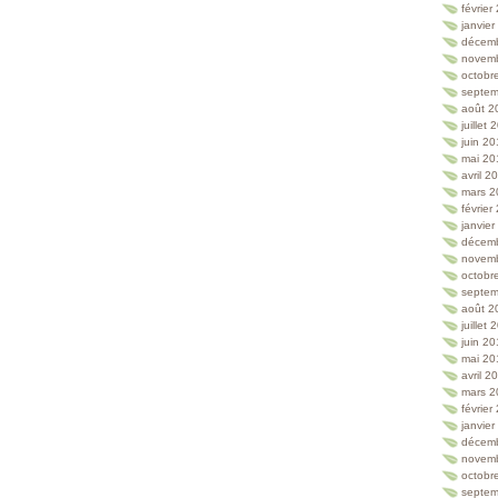
février
janvie
décem
novem
octobr
septem
août 2
juillet
juin 2
mai 20
avril 2
mars 2
février
janvie
décem
novem
octobr
septem
août 2
juillet
juin 2
mai 20
avril 2
mars 2
février
janvie
décem
novem
octobr
septem