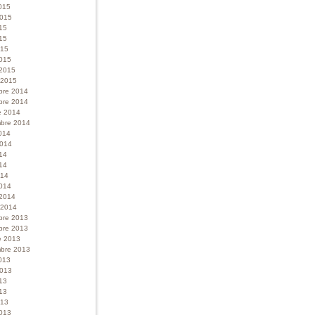
015
 2015
015
15
015
015
 2015
r 2015
bre 2014
bre 2014
e 2014
bre 2014
014
 2014
014
14
014
014
 2014
r 2014
bre 2013
bre 2013
e 2013
bre 2013
013
 2013
013
13
013
013