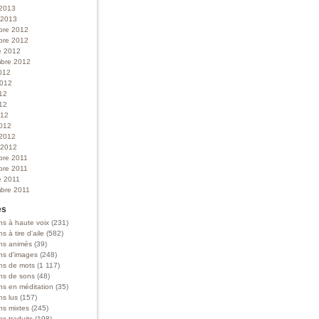
 2013
r 2013
bre 2012
bre 2012
e 2012
bre 2012
012
 2012
012
12
012
012
 2012
r 2012
bre 2011
bre 2011
e 2011
bre 2011
es
ns à haute voix
(231)
ns à tire d'aile
(582)
ons animés
(39)
ons d'images
(248)
ons de mots
(1 117)
ons de sons
(48)
ns en méditation
(35)
ns lus
(157)
ns mixtes
(245)
ns traduits
(198)