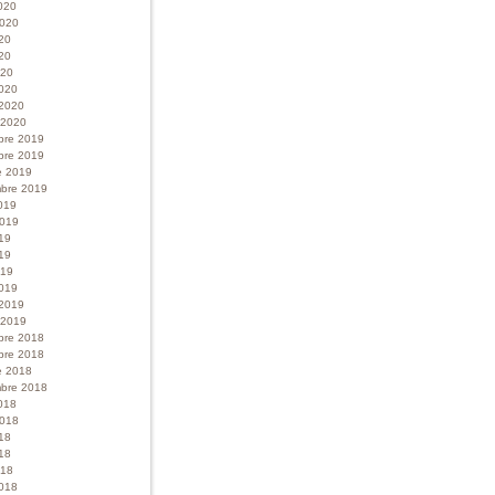
020
 2020
020
20
020
020
 2020
r 2020
bre 2019
bre 2019
e 2019
bre 2019
019
 2019
019
19
019
019
 2019
r 2019
bre 2018
bre 2018
e 2018
bre 2018
018
 2018
018
18
018
018