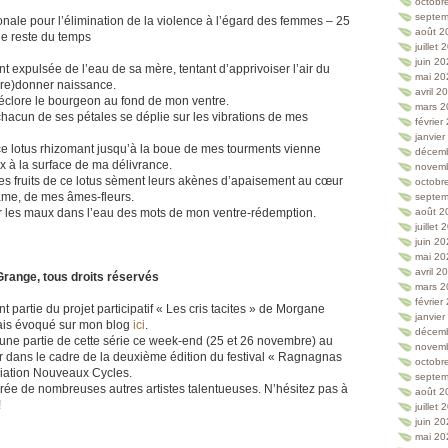
octobr
septem
onale pour l’élimination de la violence à l’égard des femmes – 25
août 2
le reste du temps
juillet
juin 2
fant expulsée de l’eau de sa mère, tentant d’apprivoiser l’air du
mai 20
re)donner naissance.
avril 2
e éclore le bourgeon au fond de mon ventre.
mars 2
chacun de ses pétales se déplie sur les vibrations de mes
février
janvie
ce lotus rhizomant jusqu’à la boue de mes tourments vienne
décem
x à la surface de ma délivrance.
novem
les fruits de ce lotus sèment leurs akènes d’apaisement au cœur
octobr
me, de mes âmes-fleurs.
septem
r les maux dans l’eau des mots de mon ventre-rédemption.
août 2
juillet
juin 2
mai 20
avril 2
Grange, tous droits réservés
mars 2
février
nt partie du projet participatif « Les cris tacites » de Morgane
janvie
vais évoqué sur mon blog
ici
.
décem
ne partie de cette série ce week-end (25 et 26 novembre) au
novem
 dans le cadre de la deuxième édition du festival « Ragnagnas
octobr
ciation Nouveaux Cycles.
septem
ourée de nombreuses autres artistes talentueuses. N’hésitez pas à
août 2
!
juillet
juin 2
mai 20