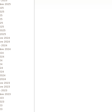
e 2025
bre 2025
025
 2025
025
25
025
025
 2025
r 2025
bre 2024
bre 2024
e 2024
bre 2024
024
 2024
024
24
024
024
 2024
r 2024
bre 2023
bre 2023
e 2023
bre 2023
023
 2023
023
23