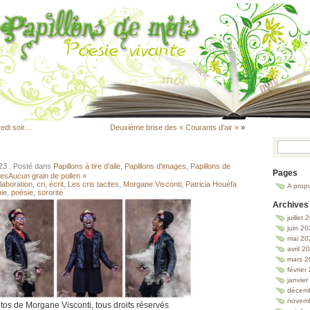
edi soir…
Deuxième brise des « Courants d’air »
»
023
. Posté dans
Papillons à tire d'aile
,
Papillons d'images
,
Papillons de
Pages
tes
Aucun grain de pollen »
llaboration
,
cri
,
écrit
,
Les cris tacites
,
Morgane Visconti
,
Patricia Houéfa
A prop
ie
,
poésie
,
sororité
Archives
juillet
juin 2
mai 20
avril 2
mars 2
février
janvie
décem
novem
tos de Morgane Visconti, tous droits réservés