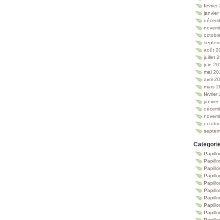
février
janvie
décem
novem
octobr
septem
août 2
juillet
juin 2
mai 20
avril 2
mars 2
février
janvie
décem
novem
octobr
septem
Categori
Papillo
Papillo
Papill
Papill
Papill
Papill
Papillo
Papillo
Papillo
Papillo