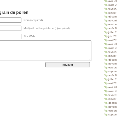
avril 2
mars 2
février
rain de pollen
janvie
décem
Nom (required)
novem
octobr
Mail (will not be published) (required)
août 2
juillet
Site Web
juin 2
mai 20
avril 2
mars 2
février
janvie
décem
novem
octobr
septem
août 2
juillet
mai 20
avril 2
mars 2
février
janvie
décem
novem
octobr
septem