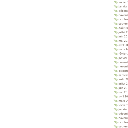
février
janvie
décem
novem
octobr
septem
août 2
juillet
juin 2
mai 20
avril 2
mars 2
février
janvie
décem
novem
octobr
septem
août 2
juillet
juin 2
mai 20
avril 2
mars 2
février
janvie
décem
novem
octobr
septem