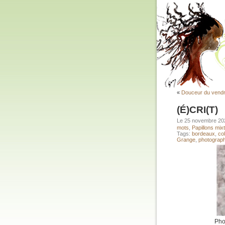
«
Douceur du vendr
(É)CRI(T)
Le 25 novembre 2
mots
,
Papillons mix
Tags:
bordeaux
,
co
Grange
,
photograph
Pho