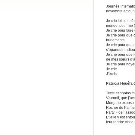
Journée internati
novembre et tout 
Je crie telle l’en
monde, pour me (
Je crie pour fair
Je crie pour que 
hurlements.
Je crie pour que 
s’épanouir radieu
Je crie pour que 
de mes sœurs d’â
Je crie pour noye
Je crie.
J’écris.
Patricia Houéfa 
Texte et photos fo
Visconti, que j’a
Morgane expose u
Rocher de Palmer
Party » de l’asso
Et elle y est ent
leur rendre visite 