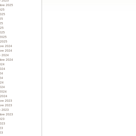
e 2025
bre 2025
025
 2025
025
25
025
025
 2025
r 2025
bre 2024
bre 2024
e 2024
bre 2024
024
 2024
024
24
024
024
 2024
r 2024
bre 2023
bre 2023
e 2023
bre 2023
023
 2023
023
23