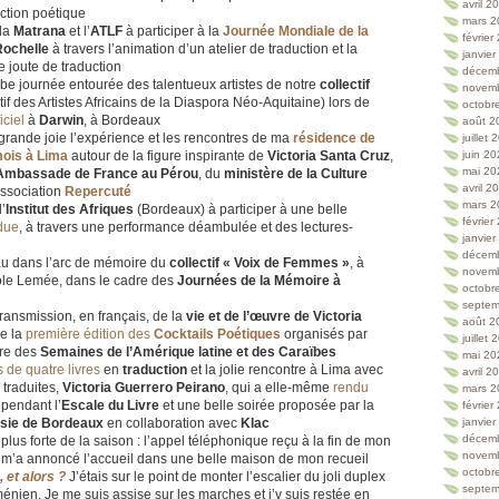
avril 2
uction poétique
mars 2
 la
Matrana
et l’
ATLF
à participer à la
Journée Mondiale de la
février
Rochelle
à travers l’animation d’un atelier de traduction et la
janvie
e joute de traduction
décem
be journée entourée des talentueux artistes de notre
collectif
novem
tif des Artistes Africains de la Diaspora Néo-Aquitaine) lors de
octobr
iciel
à
Darwin
, à Bordeaux
août 2
grande joie l’expérience et les rencontres de ma
résidence de
juillet
mois à Lima
autour de la figure inspirante de
Victoria Santa Cruz
,
juin 2
mai 20
Ambassade de France au Pérou
, du
ministère de la Culture
avril 2
association
Repercuté
mars 2
l’
Institut des Afriques
(Bordeaux) à participer à une belle
février
ndue
, à travers une performance déambulée et des lectures-
janvie
décem
au dans l’arc de mémoire du
collectif « Voix de Femmes »
, à
novem
arole Lemée, dans le cadre des
Journées de la Mémoire à
octobr
septem
ransmission, en français, de la
vie et de l’œuvre de Victoria
août 2
de la
première édition des
Cocktails Poétiques
organisés par
juillet
dre des
Semaines de l’Amérique latine et des Caraïbes
mai 20
s de quatre livres
en
traduction
et la jolie rencontre à Lima avec
avril 2
 traduites,
Victoria Guerrero Peirano
, qui a elle-même
rendu
mars 2
pendant l’
Escale du Livre
et une belle soirée proposée par la
février
ésie de Bordeaux
en collaboration avec
Klac
janvie
décem
lus forte de la saison : l’appel téléphonique reçu à la fin de mon
novem
 m’a annoncé l’accueil dans une belle maison de mon recueil
octobr
, et alors ?
J’étais sur le point de monter l’escalier du joli duplex
septem
ménien. Je me suis assise sur les marches et j’y suis restée en