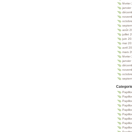
février
janvie
décem
novem
octobr
septem
août 2
juillet
juin 2
mai 20
avril 2
mars 2
février
janvie
décem
novem
octobr
septem
Categori
Papillo
Papillo
Papill
Papill
Papill
Papill
Papillo
Papillo
Papillo
Papillo