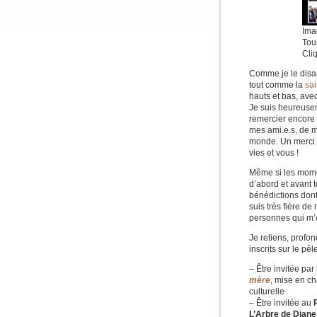
Ima
Tou
Cli
Comme je le dis
tout comme la
sa
hauts et bas, av
Je suis heureusem
remercier encore 
mes ami.e.s, de m
monde. Un merci g
vies et vous !
Même si les momen
d’abord et avant t
bénédictions dont
suis très fière de
personnes qui m’on
Je retiens, prof
inscrits sur le pê
– Être invitée par
mère
, mise en c
culturelle
– Être invitée au
L’Arbre de Dian