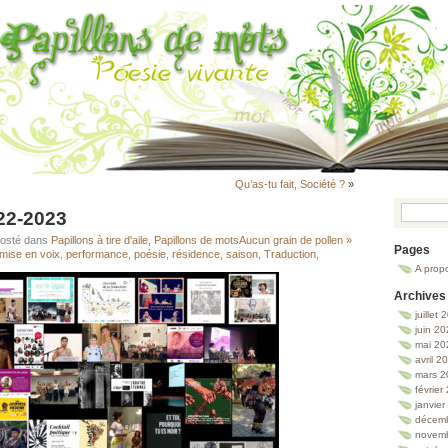
Qu’as-tu fait, Société ?
»
22-2023
Posté dans
Papillons à tire d'aile
,
Papillons de mots
Aucun grain de pollen »
Pages
mise en voix
,
performance
,
poésie
,
résidence
,
saison
,
Traduction
,
A prop
Archives
juillet
juin 2
mai 20
avril 2
mars 2
février
janvie
décem
novem