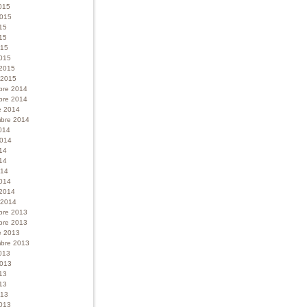
015
 2015
015
15
015
015
 2015
r 2015
bre 2014
bre 2014
e 2014
bre 2014
014
 2014
014
14
014
014
 2014
r 2014
bre 2013
bre 2013
e 2013
bre 2013
013
 2013
013
13
013
013