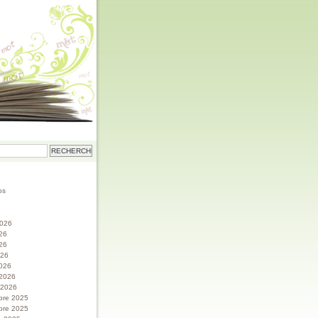
os
 2026
026
26
026
026
 2026
r 2026
bre 2025
bre 2025