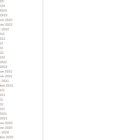
023
023
 2023
r 2023
bre 2022
bre 2022
e 2022
022
 2022
022
22
022
022
 2022
r 2022
bre 2021
bre 2021
e 2021
bre 2021
021
 2021
21
021
021
 2021
r 2021
bre 2020
bre 2020
e 2020
bre 2020