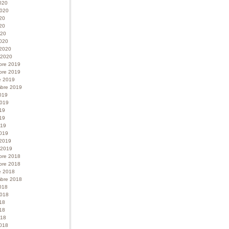
020
 2020
020
20
020
020
 2020
r 2020
bre 2019
bre 2019
e 2019
bre 2019
019
 2019
019
19
019
019
 2019
r 2019
bre 2018
bre 2018
e 2018
bre 2018
018
 2018
018
18
018
018