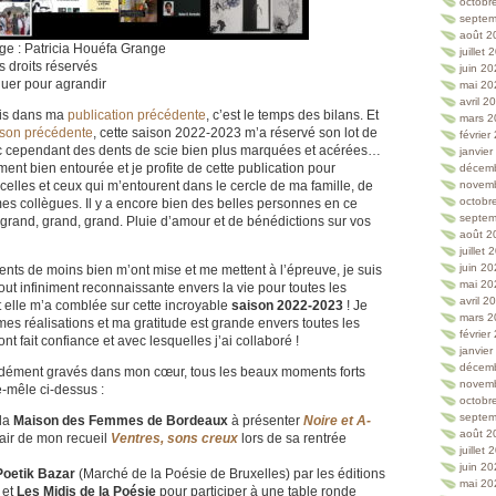
octobr
septem
août 2
ge : Patricia Houéfa Grange
juillet
s droits réservés
juin 2
quer pour agrandir
mai 20
avril 2
ais dans ma
publication précédente
, c’est le temps des bilans. Et
mars 2
ison précédente
, cette saison 2022-2023 m’a réservé son lot de
février
ec cependant des dents de scie bien plus marquées et acérées…
janvie
ent bien entourée et je profite de cette publication pour
décem
celles et ceux qui m’entourent dans le cercle de ma famille, de
novem
octobr
es collègues. Il y a encore bien des belles personnes en ce
septem
rand, grand, grand. Pluie d’amour et de bénédictions sur vos
août 2
juillet
juin 2
ts de moins bien m’ont mise et me mettent à l’épreuve, je suis
mai 20
out infiniment reconnaissante envers la vie pour toutes les
avril 2
 elle m’a comblée sur cette incroyable
saison 2022-2023
! Je
mars 2
 mes réalisations et ma gratitude est grande envers toutes les
février
t fait confiance et avec lesquelles j’ai collaboré !
janvie
décem
ondément gravés dans mon cœur, tous les beaux moments forts
novem
le-mêle ci-dessus :
octobr
septem
 la
Maison des Femmes de Bordeaux
à présenter
Noire et A-
août 2
hair de mon recueil
Ventres, sons creux
lors de sa rentrée
juillet
juin 2
Poetik Bazar
(Marché de la Poésie de Bruxelles) par les éditions
mai 20
e
et
Les Midis de la Poésie
pour participer à une table ronde