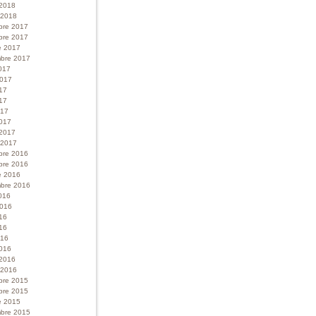
 2018
r 2018
bre 2017
bre 2017
e 2017
bre 2017
017
 2017
017
17
017
017
 2017
r 2017
bre 2016
bre 2016
e 2016
bre 2016
016
 2016
016
16
016
016
 2016
r 2016
bre 2015
bre 2015
e 2015
bre 2015