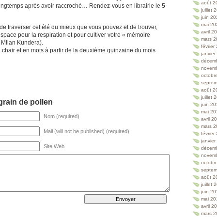
août 2
ongtemps après avoir raccroché… Rendez-vous en librairie le
5
juillet
juin 2
mai 20
de traverser cet été du mieux que vous pouvez et de trouver,
avril 2
espace pour la respiration et pour cultiver votre « mémoire
mars 2
t Milan Kundera).
février
 chair et en mots à partir de la deuxième quinzaine du mois
janvie
décem
novem
octobr
septem
août 2
juillet
rain de pollen
juin 2
mai 20
Nom (required)
avril 2
mars 2
Mail (will not be published) (required)
février
janvie
Site Web
décem
novem
octobr
septem
août 2
juillet
juin 2
mai 20
avril 2
mars 2