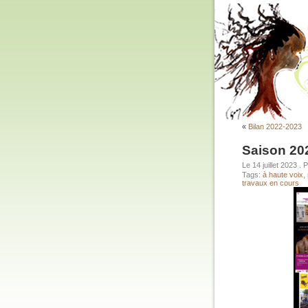
«
Bilan 2022-2023
Saison 20
Le 14 juillet 2023
. 
Tags:
à haute voix
,
travaux en cours