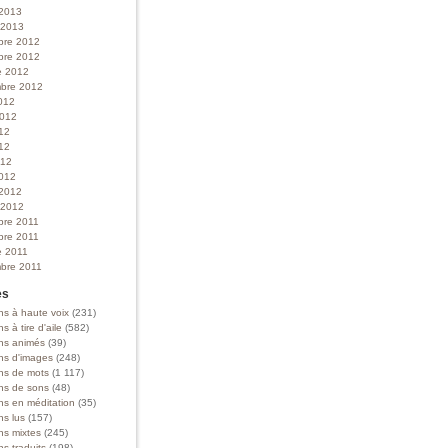
 2013
r 2013
bre 2012
bre 2012
e 2012
bre 2012
012
 2012
012
12
012
012
 2012
r 2012
bre 2011
bre 2011
e 2011
bre 2011
es
ns à haute voix
(231)
ns à tire d'aile
(582)
ons animés
(39)
ons d'images
(248)
ons de mots
(1 117)
ons de sons
(48)
ns en méditation
(35)
ns lus
(157)
ns mixtes
(245)
ns traduits
(198)