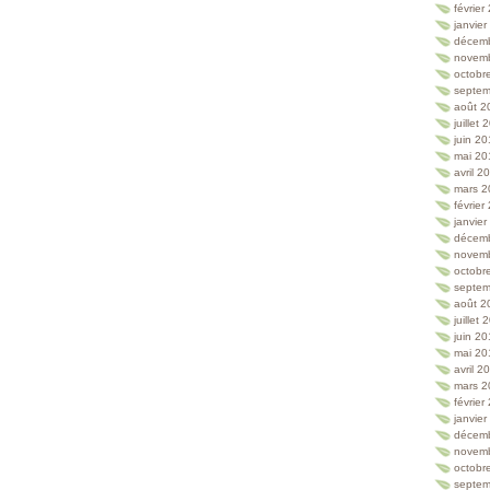
février
janvie
décem
novem
octobr
septem
août 2
juillet
juin 2
mai 20
avril 2
mars 2
février
janvie
décem
novem
octobr
septem
août 2
juillet
juin 2
mai 20
avril 2
mars 2
février
janvie
décem
novem
octobr
septem