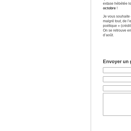
extase hébétée l
octobre
!
Je vous souhaite 
malgré tout, de l’
poétique » (crédi
On se retrouve en
d’août.
Envoyer un g