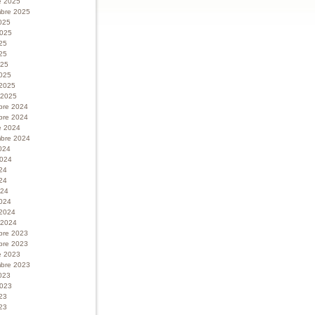
e 2025
bre 2025
025
 2025
025
25
025
025
 2025
r 2025
bre 2024
bre 2024
e 2024
bre 2024
024
 2024
024
24
024
024
 2024
r 2024
bre 2023
bre 2023
e 2023
bre 2023
023
 2023
023
23