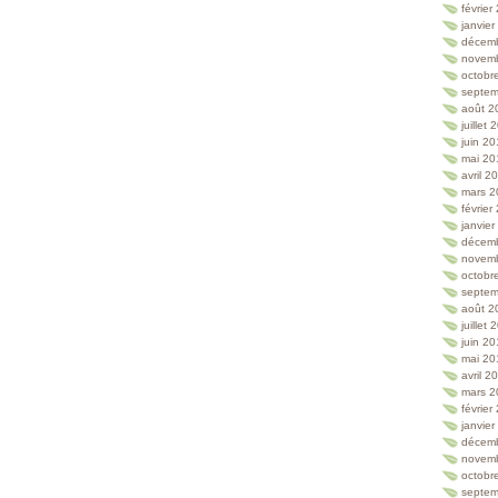
février
janvie
décem
novem
octobr
septem
août 2
juillet
juin 2
mai 20
avril 2
mars 2
février
janvie
décem
novem
octobr
septem
août 2
juillet
juin 2
mai 20
avril 2
mars 2
février
janvie
décem
novem
octobr
septem