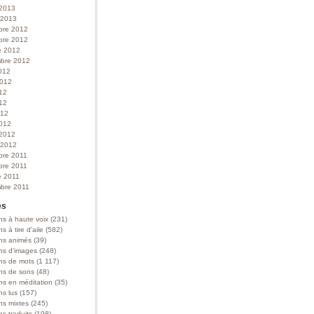
 2013
r 2013
bre 2012
bre 2012
e 2012
bre 2012
012
 2012
012
12
012
012
 2012
r 2012
bre 2011
bre 2011
e 2011
bre 2011
es
ns à haute voix
(231)
ns à tire d'aile
(582)
ons animés
(39)
ons d'images
(248)
ons de mots
(1 117)
ons de sons
(48)
ns en méditation
(35)
ns lus
(157)
ns mixtes
(245)
ns traduits
(198)