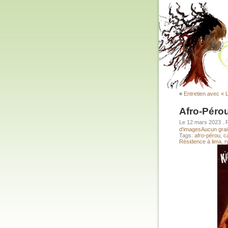
«
Entretien avec « 
Afro-Péro
Le 12 mars 2023
. 
d'images
Aucun grai
Tags:
afro-pérou
,
c
Résidence à lima
,
r