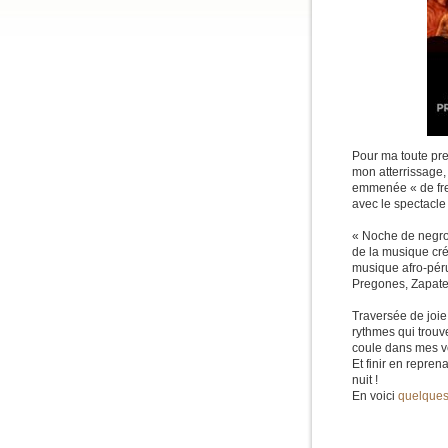
Pour ma toute pr
mon atterrissage,
emmenée « de fren
avec le spectacle
« Noche de negros
de la musique cré
musique afro-pér
Pregones, Zapate
Traversée de joie
rythmes qui trouve
coule dans mes v
Et finir en repren
nuit !
En voici
quelques 