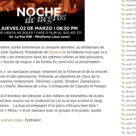
octobr
septem
août 2
juillet
juin 2
mai 20
avril 2
mars 2
février
janvie
décem
emière soirée liménienne la semaine dernière, au lendemain de
novem
 Julie Guillerot, Présidente de
Repercuté
et hôtesse hors pair, m’a
octobr
te » en immersion dans les rythmes créoles et afro-péruviens,
septem
 « Noche de negros » de Kimba Fa, dont voici la présentation :
août 2
juillet
 », un spectacle unique, empreint de la richesse et de la vivacité
juin 2
ole et afro-péruvienne. Présente un répertoire de choix de la
mai 20
uvienne comprenant : Décimas, Landò, Tondero, Zamacueca,
avril 2
o Limeño, Marinera de Lima, Contrapunto de Cajones et Festejo.
mars 2
février
 et d’émotion de retrouver à des milliers de kilomètres de là des
janvie
nt leur source sur le continent où j’ai vu le jour et dont le sang
décem
eines… Le tout accompagné d’un pisco chilcano bien frais !
novem
octobr
ant « Africa ! » et en dansant avec le groupe et le public, quelle
septem
août 2
extraits vidéo
. Disfruten!
juillet
juin 2
mai 20