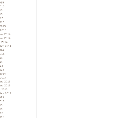
015
 2015
015
15
015
015
 2015
r 2015
bre 2014
bre 2014
e 2014
bre 2014
014
 2014
014
14
014
014
 2014
r 2014
bre 2013
bre 2013
e 2013
bre 2013
013
 2013
013
13
013
013