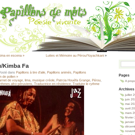
Lima en escena »
Luttes et Mémoire au Pérou/Yuyachkani
»
u/Kimba Fa
Posté dans
Papillons à tire d'aile
,
Papillons animés
,
Papillons
Pages
n de pollen »
arnet de voyage
,
lima
,
musique créole
,
Patrcia Houéfa Grange
,
Pérou
,
A prop
ythmes afro-péruviens
,
Traductrice en résidence
,
Traduire le rythme
Archives
juillet
juin 2
mai 20
avril 2
mars 2
février
janvie
décem
novem