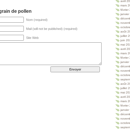
avril 2
mars 2
février
rain de pollen
janvie
décem
Nom (required)
novem
octobr
Mail (will not be published) (required)
août 2
juillet
Site Web
juin 2
mai 20
avril 2
mars 2
février
janvie
décem
novem
octobr
septem
août 2
juillet
mai 20
avril 2
mars 2
février
janvie
décem
novem
octobr
septem