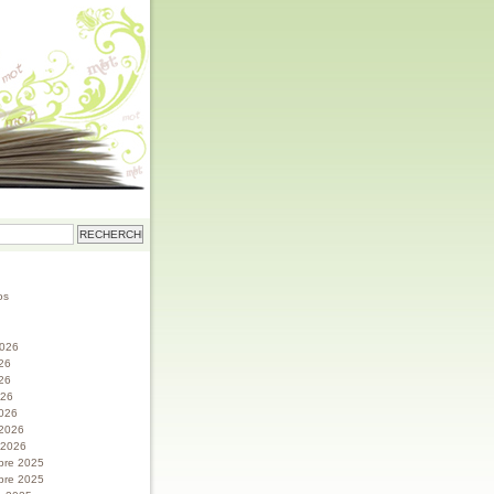
os
 2026
026
26
026
026
 2026
r 2026
bre 2025
bre 2025