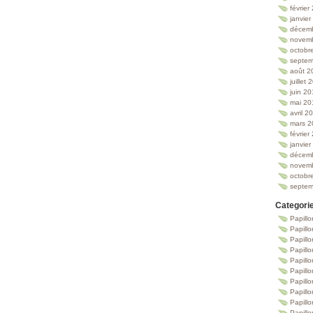
février
janvie
décem
novem
octobr
septem
août 2
juillet
juin 2
mai 20
avril 2
mars 2
février
janvie
décem
novem
octobr
septem
Categori
Papillo
Papillo
Papill
Papill
Papill
Papill
Papillo
Papillo
Papillo
Papillo