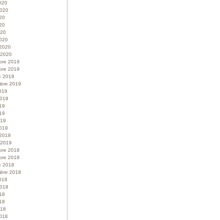
020
 2020
020
20
020
020
 2020
r 2020
bre 2019
bre 2019
e 2019
bre 2019
019
 2019
019
19
019
019
 2019
r 2019
bre 2018
bre 2018
e 2018
bre 2018
018
 2018
018
18
018
018