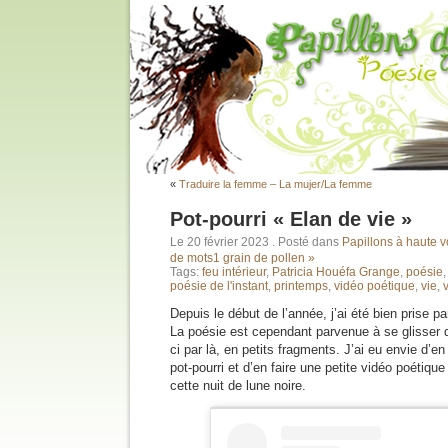
«
Traduire la femme – La mujer/La femme
Pot-pourri « Elan de vie »
Le 20 février 2023
. Posté dans
Papillons à haute v
de mots
1 grain de pollen »
Tags:
feu intérieur
,
Patricia Houéfa Grange
,
poésie
poésie de l'instant
,
printemps
,
vidéo poétique
,
vie
,
Depuis le début de l’année, j’ai été bien prise p
La poésie est cependant parvenue à se glisser 
ci par là, en petits fragments. J’ai eu envie d’e
pot-pourri et d’en faire une petite vidéo poétiq
cette nuit de lune noire.