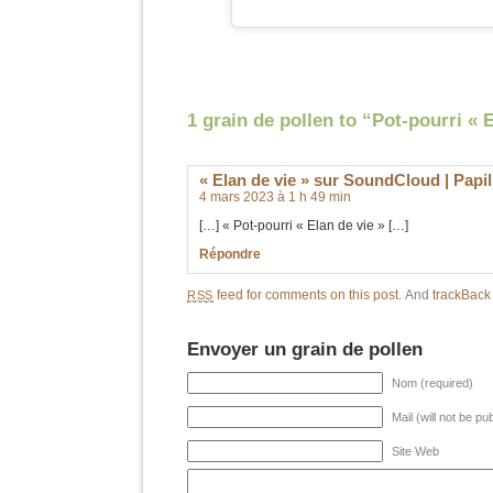
1 grain de pollen to “Pot-pourri « 
« Elan de vie » sur SoundCloud | Papi
4 mars 2023 à 1 h 49 min
[…] « Pot-pourri « Elan de vie » […]
Répondre
feed for comments on this post.
And
trackBac
RSS
Envoyer un grain de pollen
Nom (required)
Mail (will not be pu
Site Web