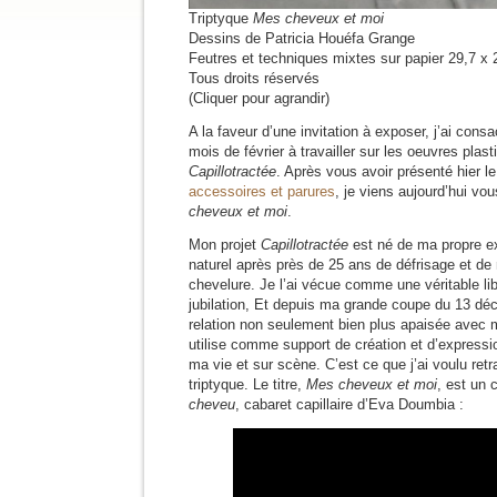
Triptyque
Mes cheveux et moi
Dessins de Patricia Houéfa Grange
Feutres et techniques mixtes sur papier 29,7 x
Tous droits réservés
(Cliquer pour agrandir)
A la faveur d’une invitation à exposer, j’ai con
mois de février à travailler sur les oeuvres plas
Capillotractée
. Après vous avoir présenté hier le
accessoires et parures
, je viens aujourd’hui vou
cheveux et moi
.
Mon projet
Capillotractée
est né de ma propre e
naturel après près de 25 ans de défrisage et de
chevelure. Je l’ai vécue comme une véritable lib
jubilation, Et depuis ma grande coupe du 13 dé
relation non seulement bien plus apaisée avec 
utilise comme support de création et d’expressi
ma vie et sur scène. C’est ce que j’ai voulu retr
triptyque. Le titre,
Mes cheveux et moi
, est un 
cheveu
, cabaret capillaire d’Eva Doumbia :