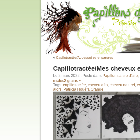
«
Capillotractée/Accessoires et parures
Capillotractée/Mes cheveux 
Le 2 mars 2022
. Posté dans
Papillons à tire d'aile
,
mixtes
2 grains »
Tags:
capillotractée
,
cheveu afro
,
cheveu naturel
,
e
alors
,
Patricia Houéfa Grange