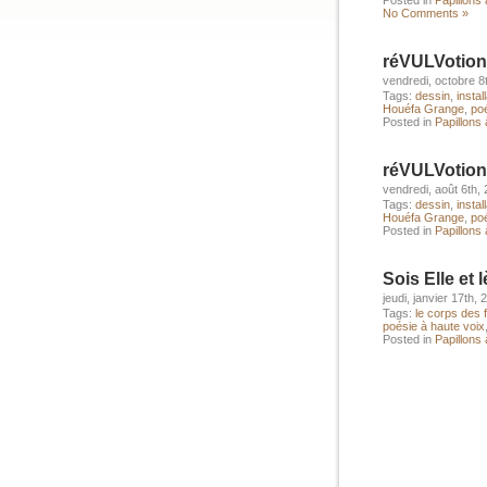
Posted in
Papillons 
No Comments »
réVULVotion
vendredi, octobre 8
Tags:
dessin
,
instal
Houéfa Grange
,
po
Posted in
Papillons 
réVULVotion
vendredi, août 6th,
Tags:
dessin
,
instal
Houéfa Grange
,
po
Posted in
Papillons à
Sois Elle et 
jeudi, janvier 17th, 
Tags:
le corps des
poésie à haute voix
Posted in
Papillons 