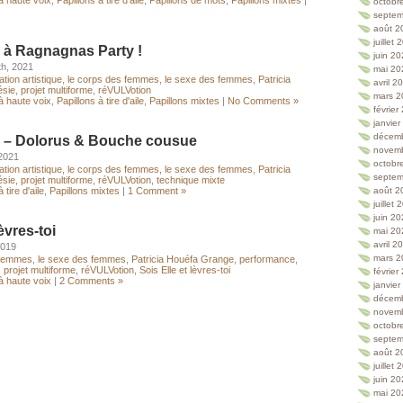
à haute voix
,
Papillons à tire d'aile
,
Papillons de mots
,
Papillons mixtes
|
octobr
septem
août 2
juillet
 à Ragnagnas Party !
juin 2
th, 2021
mai 20
lation artistique
,
le corps des femmes
,
le sexe des femmes
,
Patricia
avril 2
ésie
,
projet multiforme
,
réVULVotion
mars 2
à haute voix
,
Papillons à tire d'aile
,
Papillons mixtes
|
No Comments »
février
janvie
décem
 – Dolorus & Bouche cousue
novem
 2021
octobr
lation artistique
,
le corps des femmes
,
le sexe des femmes
,
Patricia
septem
ésie
,
projet multiforme
,
réVULVotion
,
technique mixte
 tire d'aile
,
Papillons mixtes
|
1 Comment »
août 2
juillet
juin 2
lèvres-toi
mai 20
avril 2
2019
mars 2
 femmes
,
le sexe des femmes
,
Patricia Houéfa Grange
,
performance
,
,
projet multiforme
,
réVULVotion
,
Sois Elle et lèvres-toi
février
à haute voix
|
2 Comments »
janvie
décem
novem
octobr
septem
août 2
juillet
juin 2
mai 20