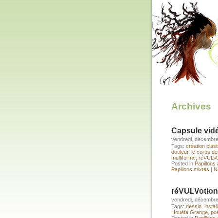
Archives
Capsule vid
vendredi, décembre
Tags:
création plas
douleur
,
le corps d
multiforme
,
réVULVo
Posted in
Papillons 
Papillons mixtes
|
N
réVULVotion
vendredi, décembre
Tags:
dessin
,
instal
Houéfa Grange
,
po