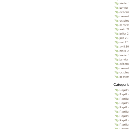
février
janvie
décem
novem
octobr
septem
août 2
juillet
juin 2
mai 20
avril 2
mars 2
février
janvie
décem
novem
octobr
septem
Categori
Papillo
Papillo
Papill
Papill
Papill
Papill
Papillo
Papillo
Papillo
Papillo