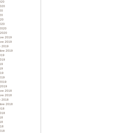
020
 2020
020
20
020
020
 2020
r 2020
bre 2019
bre 2019
e 2019
bre 2019
019
 2019
019
19
019
019
 2019
r 2019
bre 2018
bre 2018
e 2018
bre 2018
018
 2018
018
18
018
018