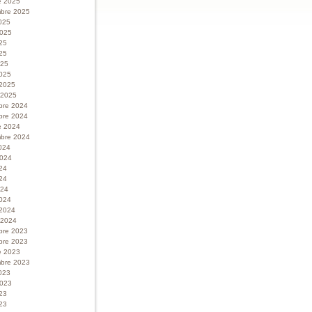
e 2025
bre 2025
025
 2025
025
25
025
025
 2025
r 2025
bre 2024
bre 2024
e 2024
bre 2024
024
 2024
024
24
024
024
 2024
r 2024
bre 2023
bre 2023
e 2023
bre 2023
023
 2023
023
23