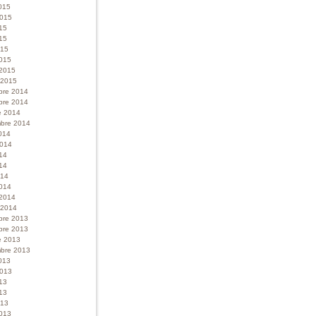
015
 2015
015
15
015
015
 2015
r 2015
bre 2014
bre 2014
e 2014
bre 2014
014
 2014
014
14
014
014
 2014
r 2014
bre 2013
bre 2013
e 2013
bre 2013
013
 2013
013
13
013
013