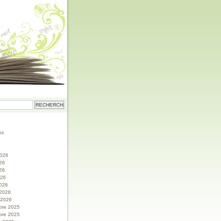
os
 2026
026
26
026
026
 2026
r 2026
bre 2025
bre 2025