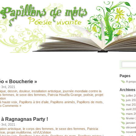
Pages
éo « Boucherie »
A prop
 3rd, 2021
Archives
tique
,
dessin
,
douleur
,
installation artistique
,
journée mondiale contre la
es femmes
,
le sexe des femmes
,
Patrcia Houéfa Grange
,
poésie
,
projet
juillet
tion
juin 2
à haute voix
,
Papillons à tire d'aile
,
Papillons animés
,
Papillons de mots
,
mai 20
o Comments »
avril 2
mars 2
 à Ragnagnas Party !
février
janvie
 3rd, 2021
décem
lation artistique
,
le corps des femmes
,
le sexe des femmes
,
Patricia
novem
ésie
,
projet multiforme
,
réVULVotion