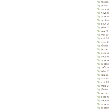
février
janvie
décem
novem
octobr
septem
août 2
juillet
juin 2
mai 20
avril 2
mars 2
février
janvie
décem
novem
octobr
septem
août 2
juillet
juin 2
mai 20
avril 2
mars 2
février
janvie
décem
novem
octobr
septem