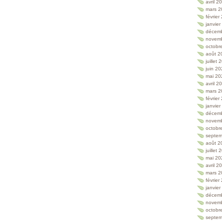
avril 2
mars 2
février
janvie
décem
novem
octobr
août 2
juillet
juin 2
mai 20
avril 2
mars 2
février
janvie
décem
novem
octobr
septem
août 2
juillet
mai 20
avril 2
mars 2
février
janvie
décem
novem
octobr
septem