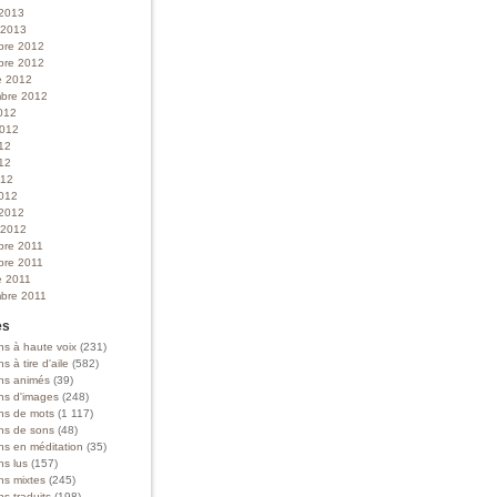
 2013
r 2013
bre 2012
bre 2012
e 2012
bre 2012
012
 2012
012
12
012
012
 2012
r 2012
bre 2011
bre 2011
e 2011
bre 2011
es
ns à haute voix
(231)
ns à tire d'aile
(582)
ons animés
(39)
ons d'images
(248)
ons de mots
(1 117)
ons de sons
(48)
ns en méditation
(35)
ns lus
(157)
ns mixtes
(245)
ns traduits
(198)