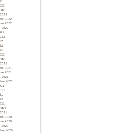
023
023
 2023
r 2023
bre 2022
bre 2022
e 2022
022
 2022
022
22
022
022
 2022
r 2022
bre 2021
bre 2021
e 2021
bre 2021
021
 2021
21
021
021
 2021
r 2021
bre 2020
bre 2020
e 2020
bre 2020