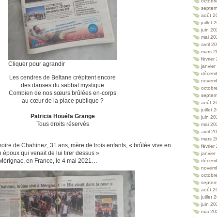
octobr
septem
août 2
juillet
juin 2
mai 20
avril 2
mars 2
février
Cliquer pour agrandir
janvie
décem
Les cendres de Beltane crépitent encore
novem
des danses du sabbat mystique
octobr
Combien de nos sœurs brûlées en-corps
septem
au cœur de la place publique ?
août 2
juillet
Patricia Houéfa Grange
juin 2
Tous droits réservés
mai 20
avril 2
mars 2
ire de Chahinez, 31 ans, mère de trois enfants, « brûlée vive en
février
 époux qui venait de lui tirer dessus »
janvie
 Mérignac, en France, le 4 mai 2021…
décem
novem
octobr
septem
août 2
juillet
juin 2
mai 20