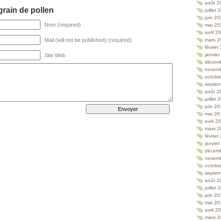
août 2
rain de pollen
juillet
juin 2
Nom (required)
mai 20
avril 2
Mail (will not be published) (required)
mars 2
février
janvie
Site Web
décem
novem
octobr
septem
août 2
juillet
juin 2
mai 20
avril 2
mars 2
février
janvie
décem
novem
octobr
septem
août 2
juillet
juin 2
mai 20
avril 2
mars 2