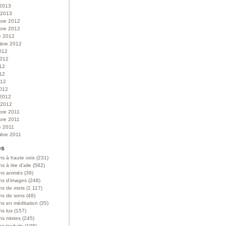
 2013
r 2013
bre 2012
bre 2012
e 2012
bre 2012
012
 2012
012
12
012
012
 2012
r 2012
bre 2011
bre 2011
e 2011
bre 2011
es
ns à haute voix
(231)
ns à tire d'aile
(582)
ons animés
(39)
ons d'images
(248)
ons de mots
(1 117)
ons de sons
(48)
ns en méditation
(35)
ns lus
(157)
ns mixtes
(245)
ns traduits
(198)