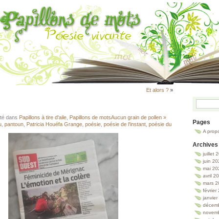
Et alors ?
»
sté dans
Papillons à tire d'aile
,
Papillons de mots
Aucun grain de pollen »
Pages
u
,
pantoun
,
Patricia Houéfa Grange
,
poésie
,
poésie de l'instant
,
poésie du
A prop
Archives
juillet
juin 2
mai 20
avril 2
mars 2
février
janvie
décem
novem