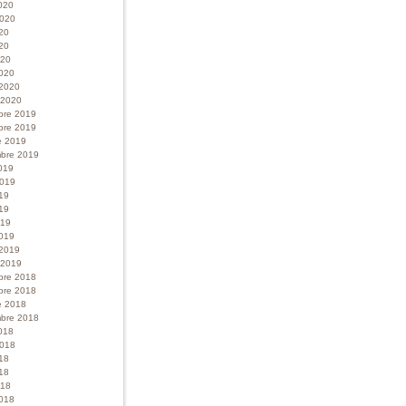
020
 2020
020
20
020
020
 2020
r 2020
bre 2019
bre 2019
e 2019
bre 2019
019
 2019
019
19
019
019
 2019
r 2019
bre 2018
bre 2018
e 2018
bre 2018
018
 2018
018
18
018
018