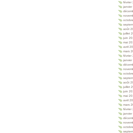
février
janvie
décem
novem
octobr
septem
août 2
juillet
juin 2
mai 20
avril 2
mars 2
février
janvie
décem
novem
octobr
septem
août 2
juillet
juin 2
mai 20
avril 2
mars 2
février
janvie
décem
novem
octobr
septem