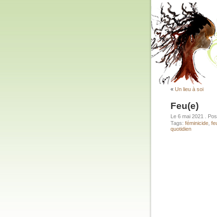
«
Un lieu à soi
Feu(e)
Le 6 mai 2021
. Po
Tags:
féminicide
,
fe
quotidien