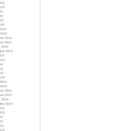
015
 2015
015
15
015
015
 2015
r 2015
bre 2014
bre 2014
e 2014
bre 2014
014
 2014
014
14
014
014
 2014
r 2014
bre 2013
bre 2013
e 2013
bre 2013
013
 2013
013
13
013
013