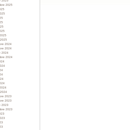
e 2025
bre 2025
025
 2025
025
25
025
025
 2025
r 2025
bre 2024
bre 2024
e 2024
bre 2024
024
 2024
024
24
024
024
 2024
r 2024
bre 2023
bre 2023
e 2023
bre 2023
023
 2023
023
23