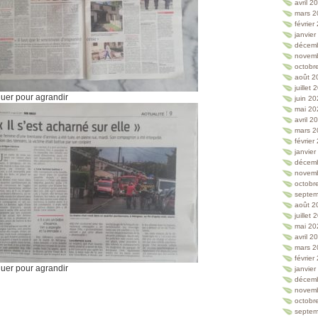
avril 2
mars 2
février
janvie
décem
novem
octobr
août 2
juillet
quer pour agrandir
juin 2
mai 20
avril 2
mars 2
février
janvie
décem
novem
octobr
septem
août 2
juillet
mai 20
avril 2
mars 2
février
quer pour agrandir
janvie
décem
novem
octobr
septem