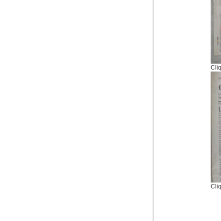
Cli
Cli