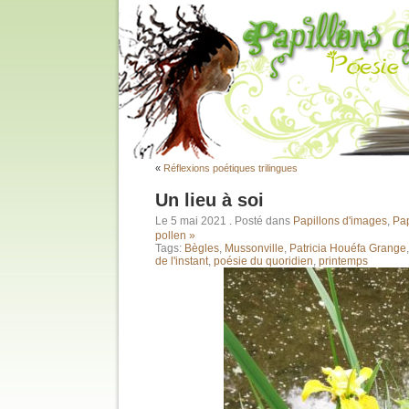
«
Réflexions poétiques trilingues
Un lieu à soi
Le 5 mai 2021
. Posté dans
Papillons d'images
,
Pap
pollen »
Tags:
Bègles
,
Mussonville
,
Patricia Houéfa Grange
de l'instant
,
poésie du quoridien
,
printemps