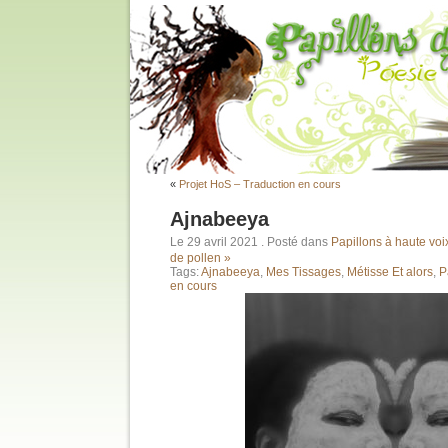
«
Projet HoS – Traduction en cours
Ajnabeeya
Le 29 avril 2021
. Posté dans
Papillons à haute voi
de pollen »
Tags:
Ajnabeeya
,
Mes Tissages
,
Métisse Et alors
,
P
en cours