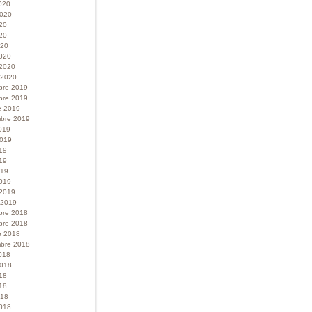
020
 2020
020
20
020
020
 2020
r 2020
bre 2019
bre 2019
e 2019
bre 2019
019
 2019
019
19
019
019
 2019
r 2019
bre 2018
bre 2018
e 2018
bre 2018
018
 2018
018
18
018
018