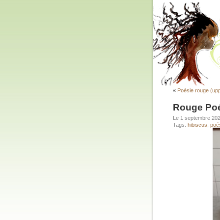
«
Poésie rouge (up
Rouge Po
Le 1 septembre 20
Tags:
hibiscus
,
poé