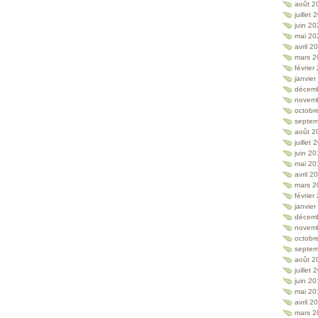
août 2
juillet
juin 2
mai 20
avril 2
mars 2
février
janvie
décem
novem
octobr
septem
août 2
juillet
juin 2
mai 20
avril 2
mars 2
février
janvie
décem
novem
octobr
septem
août 2
juillet
juin 2
mai 20
avril 2
mars 2