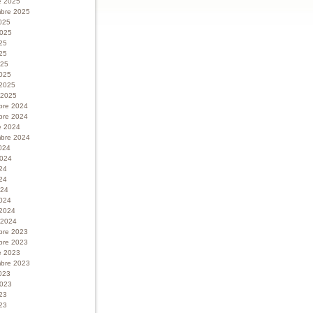
e 2025
bre 2025
025
 2025
025
25
025
025
 2025
r 2025
bre 2024
bre 2024
e 2024
bre 2024
024
 2024
024
24
024
024
 2024
r 2024
bre 2023
bre 2023
e 2023
bre 2023
023
 2023
023
23