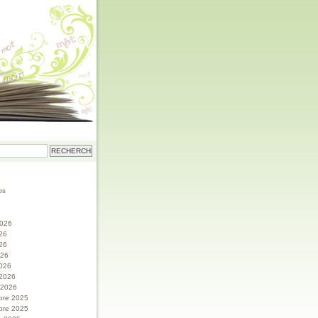
os
 2026
026
26
026
026
 2026
r 2026
bre 2025
bre 2025