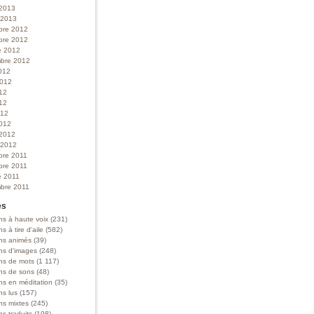
 2013
r 2013
bre 2012
bre 2012
e 2012
bre 2012
012
 2012
012
12
012
012
 2012
r 2012
bre 2011
bre 2011
e 2011
bre 2011
es
ns à haute voix
(231)
ns à tire d'aile
(582)
ons animés
(39)
ons d'images
(248)
ons de mots
(1 117)
ons de sons
(48)
ns en méditation
(35)
ns lus
(157)
ns mixtes
(245)
ns traduits
(198)