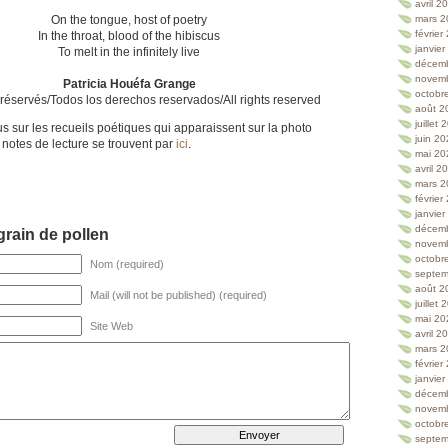
avril 2
On the tongue, host of poetry
mars 2
février
In the throat, blood of the hibiscus
janvie
To melt in the infinitely live
décem
novem
Patricia Houéfa Grange
octobr
 réservés/Todos los derechos reservados/All rights reserved
août 2
juillet
us sur les recueils poétiques qui apparaissent sur la photo
juin 2
s notes de lecture se trouvent par
ici
.
mai 20
avril 2
mars 2
février
janvie
décem
rain de pollen
novem
octobr
Nom (required)
septem
août 2
Mail (will not be published) (required)
juillet
mai 20
Site Web
avril 2
mars 2
février
janvie
décem
novem
octobr
septem