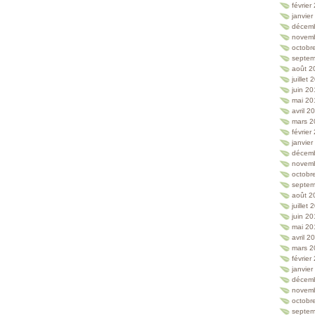
février
janvie
décem
novem
octobr
septem
août 2
juillet
juin 2
mai 20
avril 2
mars 2
février
janvie
décem
novem
octobr
septem
août 2
juillet
juin 2
mai 20
avril 2
mars 2
février
janvie
décem
novem
octobr
septem