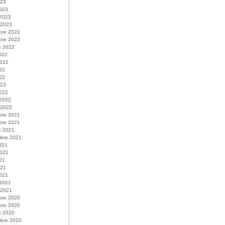
023
023
 2023
r 2023
bre 2022
bre 2022
e 2022
022
 2022
022
22
022
022
 2022
r 2022
bre 2021
bre 2021
e 2021
bre 2021
021
 2021
21
021
021
 2021
r 2021
bre 2020
bre 2020
e 2020
bre 2020