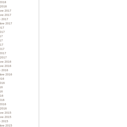
 2018
r 2018
bre 2017
bre 2017
e 2017
bre 2017
017
 2017
017
17
017
017
 2017
r 2017
bre 2016
bre 2016
e 2016
bre 2016
016
 2016
016
16
016
016
 2016
r 2016
bre 2015
bre 2015
e 2015
bre 2015