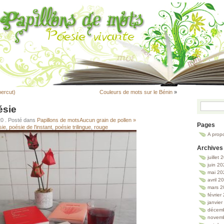
percut)
Couleurs de mots sur le Bénin
»
ésie
20
. Posté dans
Papillons de mots
Aucun grain de pollen »
Pages
sie
,
poésie de l'instant
,
poésie trilingue
,
rouge
A prop
Archives
juillet
juin 2
mai 20
avril 2
mars 2
février
janvie
décem
novem