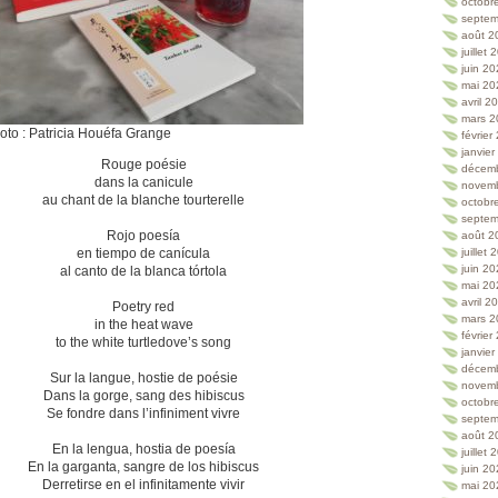
octobr
septem
août 2
juillet
juin 2
mai 20
avril 2
mars 2
oto : Patricia Houéfa Grange
février
janvie
Rouge poésie
décem
dans la canicule
novem
au chant de la blanche tourterelle
octobr
septem
Rojo poesía
août 2
en tiempo de canícula
juillet
juin 2
al canto de la blanca tórtola
mai 20
avril 2
Poetry red
mars 2
in the heat wave
février
to the white turtledove’s song
janvie
décem
Sur la langue, hostie de poésie
novem
Dans la gorge, sang des hibiscus
octobr
Se fondre dans l’infiniment vivre
septem
août 2
En la lengua, hostia de poesía
juillet
En la garganta, sangre de los hibiscus
juin 2
Derretirse en el infinitamente vivir
mai 20