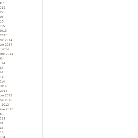
015
 2015
015
15
015
015
 2015
r 2015
bre 2014
bre 2014
e 2014
bre 2014
014
 2014
014
14
014
014
 2014
r 2014
bre 2013
bre 2013
e 2013
bre 2013
013
 2013
013
13
013
013