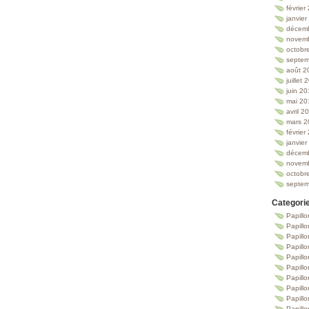
février
janvie
décem
novem
octobr
septem
août 2
juillet
juin 2
mai 20
avril 2
mars 2
février
janvie
décem
novem
octobr
septem
Categori
Papillo
Papillo
Papill
Papill
Papill
Papill
Papillo
Papillo
Papillo
Papillo