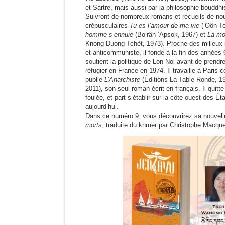
et Sartre, mais aussi par la philosophie bouddh
Suivront de nombreux romans et recueils de nouv
crépusculaires
Tu es l’amour de ma vie
(’Oôn T
homme s’ennuie
(Bo’râh ’Apsok, 1967) et
La mo
Knong Duong Tchèt, 1973). Proche des milieux n
et anticommuniste, il fonde à la fin des années 
soutient la politique de Lon Nol avant de prendr
réfugier en France en 1974. Il travaille à Paris
publie
L’Anarchiste
(Éditions La Table Ronde, 19
2011), son seul roman écrit en français. Il quitt
foulée, et part s’établir sur la côte ouest des Éta
aujourd’hui.
Dans ce numéro 9, vous découvrirez sa nouvel
morts
, traduite du khmer par Christophe Macquet 