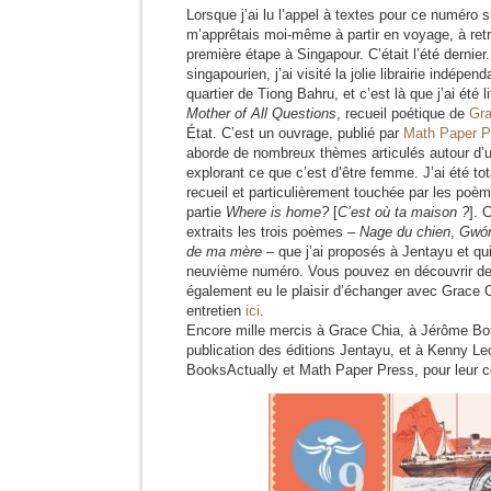
Lorsque j’ai lu l’appel à textes pour ce numéro su
m’apprêtais moi-même à partir en voyage, à retr
première étape à Singapour. C’était l’été dernie
singapourien, j’ai visité la jolie librairie indépen
quartier de Tiong Bahru, et c’est là que j’ai été 
Mother of All Questions
, recueil poétique de
Gra
État. C’est un ouvrage, publié par
Math Paper P
aborde de nombreux thèmes articulés autour d’
explorant ce que c’est d’être femme. J’ai été to
recueil et particulièrement touchée par les poè
partie
Where is home?
[
C’est où ta maison ?
]. 
extraits les trois poèmes –
Nage du chien
,
Gwó
de ma mère
– que j’ai proposés à Jentayu et qu
neuvième numéro. Vous pouvez en découvrir de
également eu le plaisir d’échanger avec Grace C
entretien
ici
.
Encore mille mercis à Grace Chia, à Jérôme Bo
publication des éditions Jentayu, et à Kenny Lec
BooksActually et Math Paper Press, pour leur c