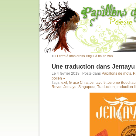
«
« Lettre à mon dress-ring » à haute voix
Une traduction dans Jentayu 
Le 4 février 2019
. Posté dans
Papillons de mots
,
P
pollen »
Tags:
exil
,
Grace Chia
,
Jentayu 9
,
Jérôme Bouchau
Revue Jentayu
,
Singapour
,
Traduction
,
traduction li