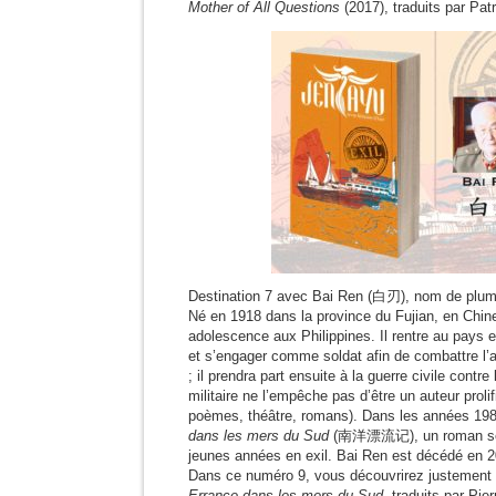
Mother of All Questions
(2017), traduits par Pat
Destination 7 avec Bai Ren (白刃), nom de pl
Né en 1918 dans la province du Fujian, en Chine
adolescence aux Philippines. Il rentre au pays e
et s’engager comme soldat afin de combattre l’
; il prendra part ensuite à la guerre civile contr
militaire ne l’empêche pas d’être un auteur prolif
poèmes, théâtre, romans). Dans les années 198
dans les mers du Sud
(南洋漂流记), un roman semi
jeunes années en exil. Bai Ren est décédé en 2
Dans ce numéro 9, vous découvrirez justement 
Errance dans les mers du Sud
, traduits par Pi