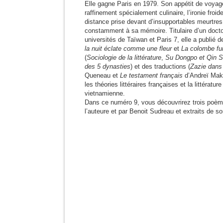
Elle gagne Paris en 1979. Son appétit de voyag
raffinement spécialement culinaire, l’ironie fro
distance prise devant d’insupportables meurtres
constamment à sa mémoire. Titulaire d’un doctor
universités de Taïwan et Paris 7, elle a publié d
la nuit éclate comme une fleur
et
La colombe fur
(
Sociologie de la littérature
,
Su Dongpo et Qin 
des 5 dynasties
) et des traductions (
Zazie dans
Queneau et
Le testament français
d’Andreï Maki
les théories littéraires françaises et la littératu
vietnamienne.
Dans ce numéro 9, vous découvrirez trois poème
l’auteure et par Benoit Sudreau et extraits de s