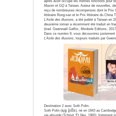
après avoir occupé les mêmes fonctions pour 
Maxim
et
GQ
à Taïwan. Auteur de nouvelles, de
reçu de nombreuses récompenses dont le Prix lit
littéraire Rung-san et le Prix littéraire du Chin
L’Asile des illusions
, a été publié à Taïwan en 
deuxième roman a récemment été traduit en fra
(trad. Gwennaël Gaffric, Mirobole Editions, 2017
Dans ce numéro 9, vous découvrirez justement 
L’Asile des illusions
, toujours traduits par Gwenn
Destination 2 avec Soth Polin.
Soth Polin (សុទ្ធ ប៉ូលីន), né en 1943 au Cambod
vie absurde
(Tchiivit ’Et Ney, 1965), fortement 