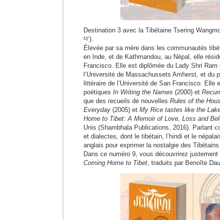
Destination 3 avec la Tibétaine Tsering Wangmo 
པ་).
Élevée par sa mère dans les communautés tibét
en Inde, et de Kathmandou, au Népal, elle résid
Francisco. Elle est diplômée du Lady Shri Ram 
l’Université de Massachussets Amherst, et du 
littéraire de l’Université de San Francisco. Elle 
poétiques
In Writing the Names
(2000) et
Recur
que des recueils de nouvelles
Rules of the Hou
Everyday
(2005) et
My Rice tastes like the Lak
Home to Tibet: A Memoir of Love, Loss and Bel
Unis (Shambhala Publications, 2016). Parlant 
et dialectes, dont le tibétain, l’hindi et le népalai
anglais pour exprimer la nostalgie des Tibétains
Dans ce numéro 9, vous découvrirez justement 
Coming Home to Tibet
, traduits par Benoîte Da