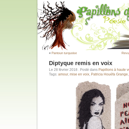
«
Pantoun turquoise
Revu
Diptyque remis en voix
Le 28 février 2018
. Posté dans
Papillons à haute v
Tags:
amour
,
mise en voix
,
Patricia Houéfa Grange