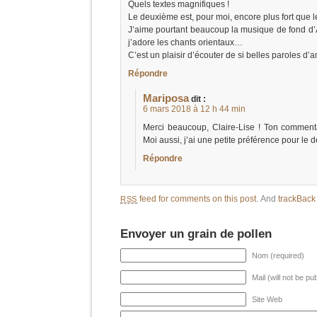
Quels textes magnifiques !
Le deuxième est, pour moi, encore plus fort que l
J’aime pourtant beaucoup la musique de fond d’A
j’adore les chants orientaux…
C’est un plaisir d’écouter de si belles paroles d’
Répondre
Mariposa
dit :
6 mars 2018 à 12 h 44 min
Merci beaucoup, Claire-Lise ! Ton commen
Moi aussi, j’ai une petite préférence pour le
Répondre
feed for comments on this post.
And
trackBac
RSS
Envoyer un grain de pollen
Nom (required)
Mail (will not be pu
Site Web