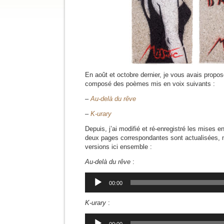
En août et octobre dernier, je vous avais prop
composé des poèmes mis en voix suivants :
–
Au-delà du rêve
–
K-urary
Depuis, j’ai modifié et ré-enregistré les mises e
deux pages correspondantes sont actualisées, m
versions ici ensemble :
Au-delà du rêve
:
Lecteur
00:00
audio
K-urary
:
Lecteur