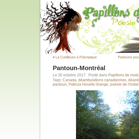
«
La Cueilleuse à l’Olympique
Pantouns pour
Pantoun-Montréal
Le 30 octobre 2017
. Posté dans
Papillons de mots
Tags:
Canada
,
déambulations canadiennes
,
déamb
pantoun
,
Patricia Houéfa Grange
,
poésie de l'instan