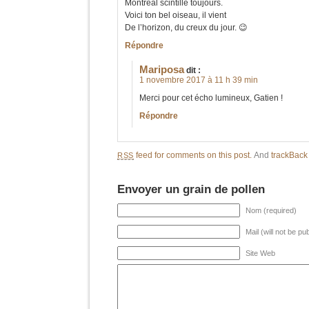
Montréal scintille toujours.
Voici ton bel oiseau, il vient
De l’horizon, du creux du jour. 😉
Répondre
Mariposa
dit :
1 novembre 2017 à 11 h 39 min
Merci pour cet écho lumineux, Gatien !
Répondre
feed for comments on this post.
And
trackBac
RSS
Envoyer un grain de pollen
Nom (required)
Mail (will not be pu
Site Web