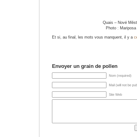
Quais – Nové Měst
Photo : Mariposa
Et si, au final, les mots vous manquent, il y a
c
Envoyer un grain de pollen
Nom (required)
Mail (will not be pu
Site Web