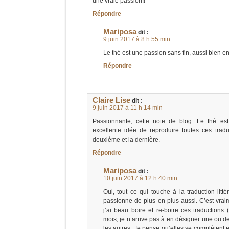
une vraie passion!!
Répondre
Mariposa
dit :
9 juin 2017 à 8 h 55 min
Le thé est une passion sans fin, aussi bien en
Répondre
Claire Lise
dit :
9 juin 2017 à 11 h 14 min
Passionnante, cette note de blog. Le thé est
excellente idée de reproduire toutes ces traduc
deuxième et la dernière.
Répondre
Mariposa
dit :
10 juin 2017 à 12 h 40 min
Oui, tout ce qui touche à la traduction litté
passionne de plus en plus aussi. C’est vraim
j’ai beau boire et re-boire ces traductions 
mois, je n’arrive pas à en désigner une ou d
les autres. Je pense qu’elles se complètent e