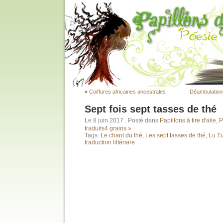
«
Coiffures africaines ancestrales
Déambulation
Sept fois sept tasses de thé
Le 8 juin 2017
. Posté dans
Papillons à tire d'aile
,
P
traduits
4 grains »
Tags:
Le chant du thé
,
Les sept tasses de thé
,
Lu T
traduction littéraire