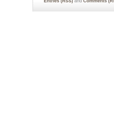
Entries (RSS)
and
Comments (R