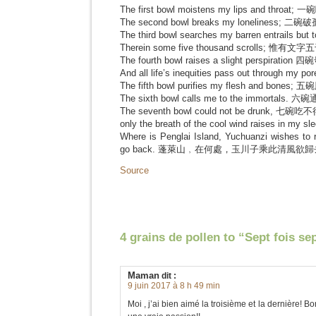
The first bowl moistens my lips and throat
The second bowl breaks my loneliness; 二
The third bowl searches my barren entrails 
Therein some five thousand scrolls; 惟有
The fourth bowl raises a slight perspiratio
And all life’s inequities pass out throu
The fifth bowl purifies my flesh and bones
The sixth bowl calls me to the immortals.
The seventh bowl could not be drunk, 七碗
only the breath of the cool wind raises 
Where is Penglai Island, Yuchuanzi wishes to 
go back. 蓬萊山﹐在何處，玉川子乘此清風欲
Source
4 grains de pollen to “Sept fois se
Maman
dit :
9 juin 2017 à 8 h 49 min
Moi , j’ai bien aimé la troisième et la dernière! Bo