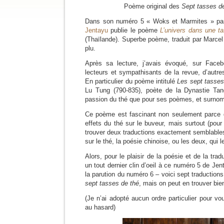
Poème original des
Sept tasses d
Dans son numéro 5 « Woks et Marmites » paru 
Jentayu
publie le poème
L’univers dans une t
(Thaïlande). Superbe poème, traduit par Marce
plu.
Après sa lecture, j’avais évoqué, sur Face
lecteurs et sympathisants de la revue, d’autre
En particulier du poème intitulé
Les sept tasses
Lu Tung (790-835), poète de la Dynastie Ta
passion du thé que pour ses poèmes, et surnom
Ce poème est fascinant non seulement parce qu
effets du thé sur le buveur, mais surtout (pour 
trouver deux traductions exactement semblables
sur le thé, la poésie chinoise, ou les deux, qui le
Alors, pour le plaisir de la poésie et de la tra
un tout dernier clin d’oeil à ce numéro 5 de J
la parution du numéro 6 – voici sept traductions
sept tasses de thé
, mais on peut en trouver bien
(Je n’ai adopté aucun ordre particulier pour vo
au hasard)