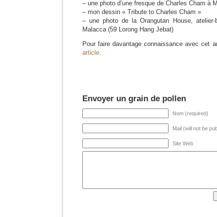
– une photo d’une fresque de Charles Cham à 
– mon dessin « Tribute to Charles Cham »
– une photo de la Orangutan House, atelier
Malacca (59 Lorong Hang Jebat)
Pour faire davantage connaissance avec cet arti
article
.
Envoyer un grain de pollen
Nom (required)
Mail (will not be pu
Site Web