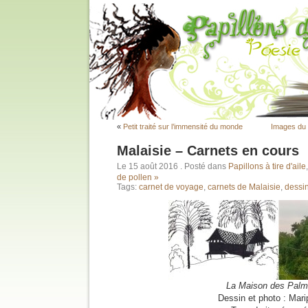
«
Petit traité sur l’immensité du monde
Images du 
Malaisie – Carnets en cours
Le 15 août 2016
. Posté dans
Papillons à tire d'aile
de pollen »
Tags:
carnet de voyage
,
carnets de Malaisie
,
dessi
La Maison des Pal
Dessin et photo : Mar