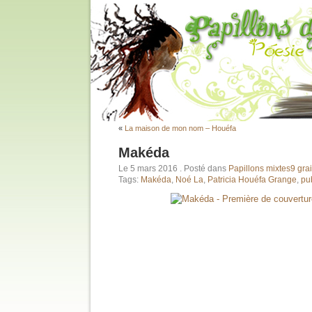
«
La maison de mon nom – Houéfa
Makéda
Le 5 mars 2016
. Posté dans
Papillons mixtes
9 gra
Tags:
Makéda
,
Noé La
,
Patricia Houéfa Grange
,
pu