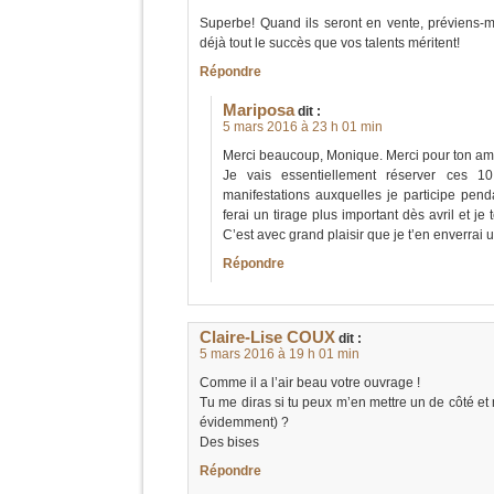
Superbe! Quand ils seront en vente, préviens-m
déjà tout le succès que vos talents méritent!
Répondre
Mariposa
dit :
5 mars 2016 à 23 h 01 min
Merci beaucoup, Monique. Merci pour ton amiti
Je vais essentiellement réserver ces 1
manifestations auxquelles je participe pen
ferai un tirage plus important dès avril et je
C’est avec grand plaisir que je t’en enverrai 
Répondre
Claire-Lise COUX
dit :
5 mars 2016 à 19 h 01 min
Comme il a l’air beau votre ouvrage !
Tu me diras si tu peux m’en mettre un de côté et
évidemment) ?
Des bises
Répondre