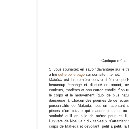
Cantique métis
Si vous souhaitez en savoir davantage sur le tra
à lire
cette belle page
sur son site internet.
Makéda
est la première oeuvre littéraire que 
beaucoup échangé et discuté en amont, ava
couleurs, matières et son carton entoilé. Son tra
le corps et le mouvement (quoi de plus natur
danseuse !). Chacun des poèmes de ce recueil
personnalité de Makéda, tout en racontant 
pièces d’un puzzle qui s’assembleraient au
souhaité qu’il en aille de même pour les illu
l’univers de Noé La : dix tableaux s’attardant
corps de Makéda et dévoilant, petit à petit, l