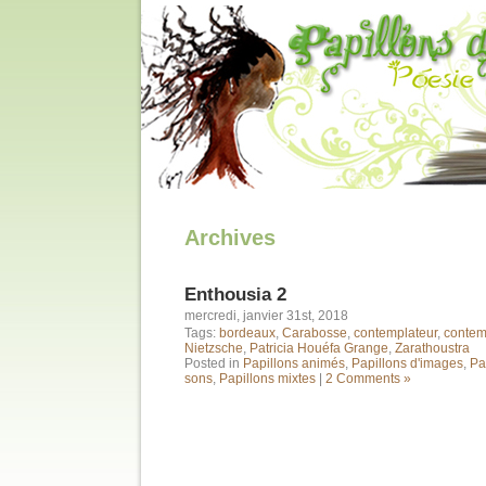
Archives
Enthousia 2
mercredi, janvier 31st, 2018
Tags:
bordeaux
,
Carabosse
,
contemplateur
,
contem
Nietzsche
,
Patricia Houéfa Grange
,
Zarathoustra
Posted in
Papillons animés
,
Papillons d'images
,
Pa
sons
,
Papillons mixtes
|
2 Comments »