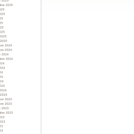
e 2025
bre 2025
025
 2025
025
25
025
025
 2025
r 2025
bre 2024
bre 2024
e 2024
bre 2024
024
 2024
024
24
024
024
 2024
r 2024
bre 2023
bre 2023
e 2023
bre 2023
023
 2023
023
23