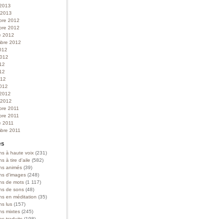
 2013
r 2013
bre 2012
bre 2012
e 2012
bre 2012
012
 2012
012
12
012
012
 2012
r 2012
bre 2011
bre 2011
e 2011
bre 2011
es
ns à haute voix
(231)
ns à tire d'aile
(582)
ons animés
(39)
ons d'images
(248)
ons de mots
(1 117)
ons de sons
(48)
ns en méditation
(35)
ns lus
(157)
ns mixtes
(245)
ns traduits
(198)