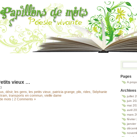
Pages
etits vieux …
A prop
13
Archives
us
,
désir
,
les gens
,
les petits vieux
,
patricia grange
,
plis
,
rides
,
Stéphanie
,
tram
,
transports en commun
,
vieille dame
juillet
 de mots
|
2 Comments »
juin 2
mai 20
avril 2
mars 2
février
janvie
décem
novem