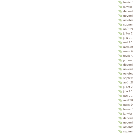
février
janvie
décem
novem
octobr
septem
août 2
juillet
juin 2
mai 20
avril 2
mars 2
février
janvie
décem
novem
octobr
septem
août 2
juillet
juin 2
mai 20
avril 2
mars 2
février
janvie
décem
novem
octobr
septem