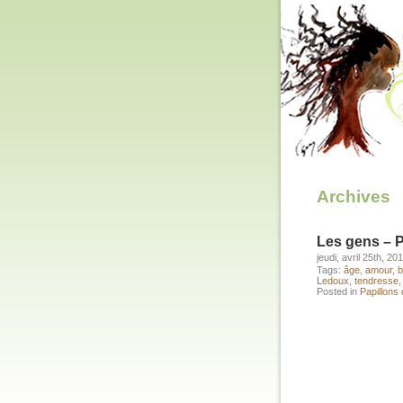
Archives
Les gens – P
jeudi, avril 25th, 20
Tags:
âge
,
amour
,
b
Ledoux
,
tendresse
Posted in
Papillons