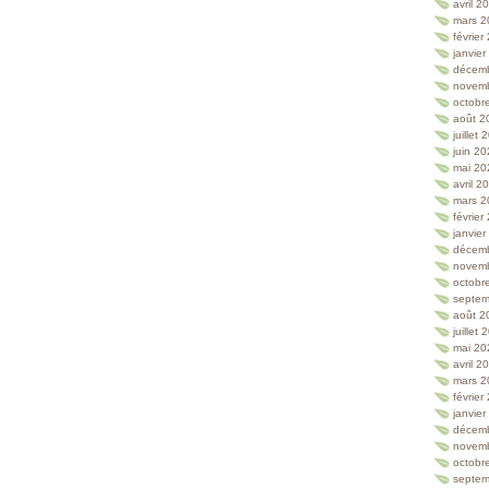
avril 2
mars 2
février
janvie
décem
novem
octobr
août 2
juillet
juin 2
mai 20
avril 2
mars 2
février
janvie
décem
novem
octobr
septem
août 2
juillet
mai 20
avril 2
mars 2
février
janvie
décem
novem
octobr
septem