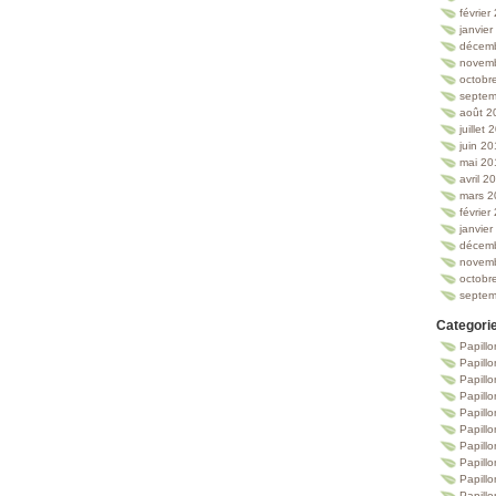
février
janvie
décem
novem
octobr
septem
août 2
juillet
juin 2
mai 20
avril 2
mars 2
février
janvie
décem
novem
octobr
septem
Categori
Papillo
Papillo
Papill
Papill
Papill
Papill
Papillo
Papillo
Papillo
Papillo