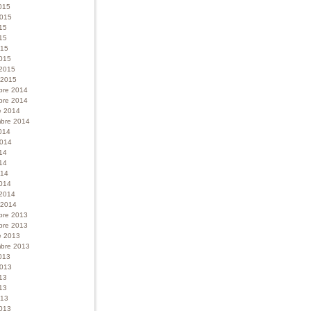
015
 2015
015
15
015
015
 2015
r 2015
bre 2014
bre 2014
e 2014
bre 2014
014
 2014
014
14
014
014
 2014
r 2014
bre 2013
bre 2013
e 2013
bre 2013
013
 2013
013
13
013
013