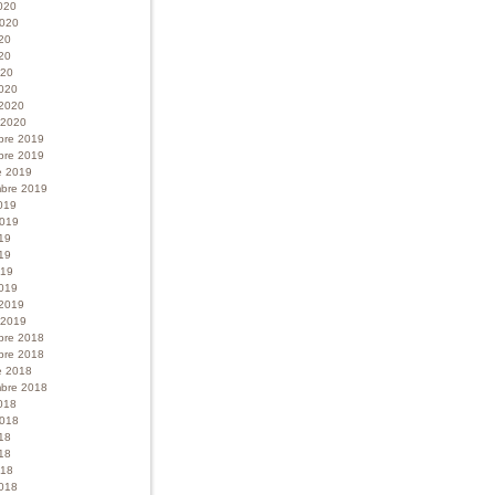
020
 2020
020
20
020
020
 2020
r 2020
bre 2019
bre 2019
e 2019
bre 2019
019
 2019
019
19
019
019
 2019
r 2019
bre 2018
bre 2018
e 2018
bre 2018
018
 2018
018
18
018
018