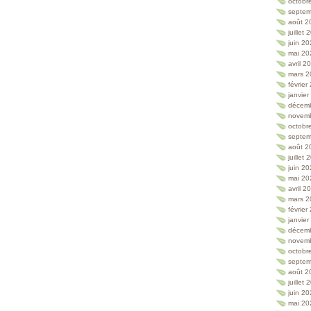
octobr
septem
août 2
juillet
juin 2
mai 20
avril 2
mars 2
février
janvie
décem
novem
octobr
septem
août 2
juillet
juin 2
mai 20
avril 2
mars 2
février
janvie
décem
novem
octobr
septem
août 2
juillet
juin 2
mai 20