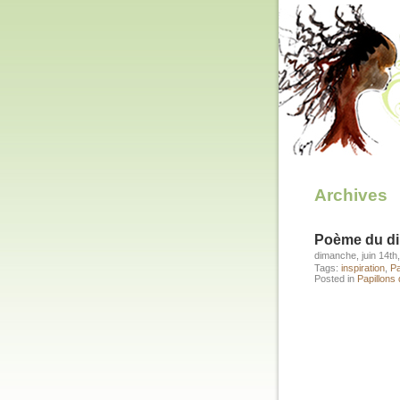
Archives
Poème du d
dimanche, juin 14th
Tags:
inspiration
,
Pa
Posted in
Papillons