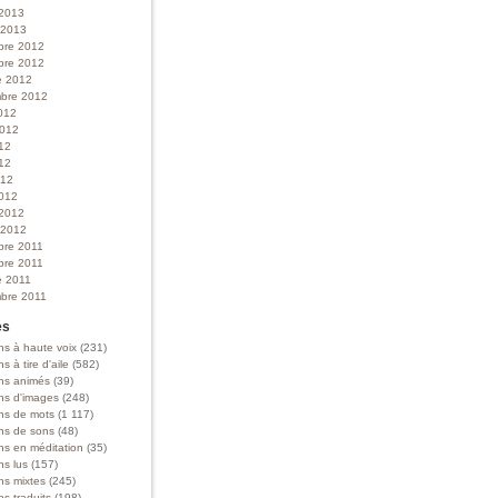
 2013
r 2013
bre 2012
bre 2012
e 2012
bre 2012
012
 2012
012
12
012
012
 2012
r 2012
bre 2011
bre 2011
e 2011
bre 2011
es
ns à haute voix
(231)
ns à tire d'aile
(582)
ons animés
(39)
ons d'images
(248)
ons de mots
(1 117)
ons de sons
(48)
ns en méditation
(35)
ns lus
(157)
ns mixtes
(245)
ns traduits
(198)