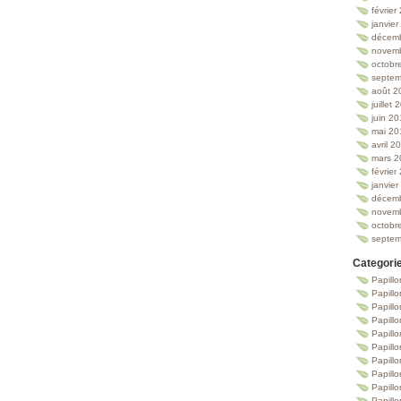
février
janvie
décem
novem
octobr
septem
août 2
juillet
juin 2
mai 20
avril 2
mars 2
février
janvie
décem
novem
octobr
septem
Categori
Papillo
Papillo
Papill
Papill
Papill
Papill
Papillo
Papillo
Papillo
Papillo