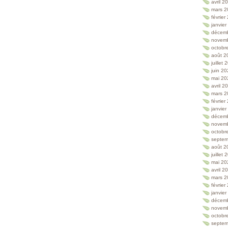
avril 2
mars 2
février
janvie
décem
novem
octobr
août 2
juillet
juin 2
mai 20
avril 2
mars 2
février
janvie
décem
novem
octobr
septem
août 2
juillet
mai 20
avril 2
mars 2
février
janvie
décem
novem
octobr
septem