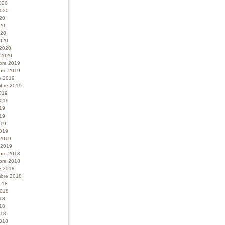
020
 2020
020
20
020
020
 2020
r 2020
bre 2019
bre 2019
e 2019
bre 2019
019
 2019
019
19
019
019
 2019
r 2019
bre 2018
bre 2018
e 2018
bre 2018
018
 2018
018
18
018
018