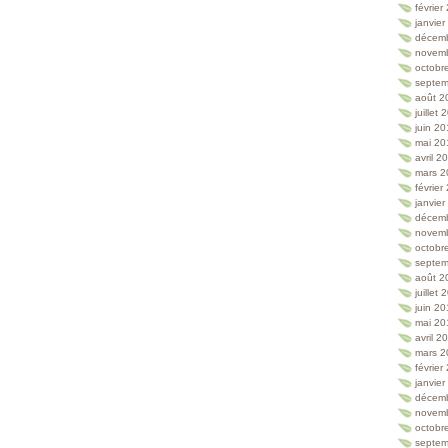
février
janvie
décem
novem
octobr
septem
août 2
juillet
juin 2
mai 20
avril 2
mars 2
février
janvie
décem
novem
octobr
septem
août 2
juillet
juin 2
mai 20
avril 2
mars 2
février
janvie
décem
novem
octobr
septem