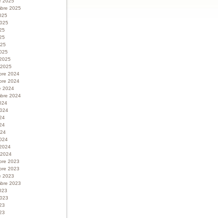
e 2025
bre 2025
025
 2025
025
25
025
025
 2025
r 2025
bre 2024
bre 2024
e 2024
bre 2024
024
 2024
024
24
024
024
 2024
r 2024
bre 2023
bre 2023
e 2023
bre 2023
023
 2023
023
23