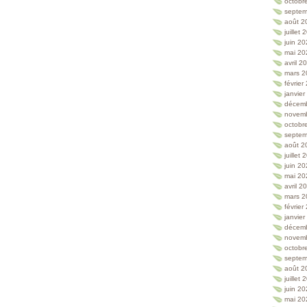
octobr
septem
août 2
juillet
juin 2
mai 20
avril 2
mars 2
février
janvie
décem
novem
octobr
septem
août 2
juillet
juin 2
mai 20
avril 2
mars 2
février
janvie
décem
novem
octobr
septem
août 2
juillet
juin 2
mai 20