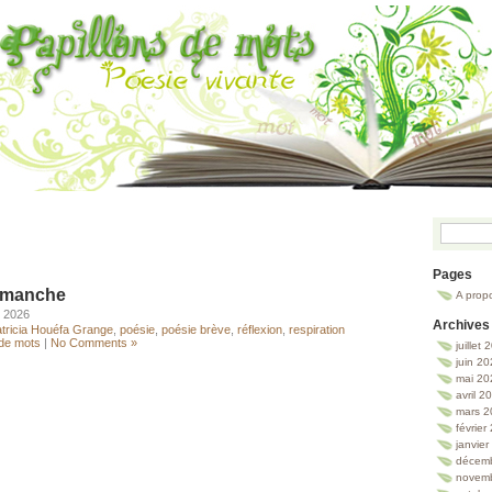
Pages
imanche
A prop
, 2026
Archives
tricia Houéfa Grange
,
poésie
,
poésie brève
,
réflexion
,
respiration
 de mots
|
No Comments »
juillet
juin 2
mai 20
avril 2
mars 2
février
janvie
décem
novem