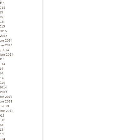
015
 2015
015
15
015
015
 2015
r 2015
bre 2014
bre 2014
e 2014
bre 2014
014
 2014
014
14
014
014
 2014
r 2014
bre 2013
bre 2013
e 2013
bre 2013
013
 2013
013
13
013
013