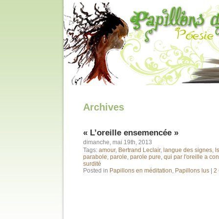
Archives
« L’oreille ensemencée »
dimanche, mai 19th, 2013
Tags:
amour
,
Bertrand Leclair
,
langue des signes
,
ls
parabole
,
parole
,
parole pure
,
qui par l'oreille a co
surdité
Posted in
Papillons en méditation
,
Papillons lus
|
2