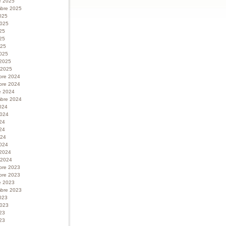
e 2025
bre 2025
025
 2025
025
25
025
025
 2025
r 2025
bre 2024
bre 2024
e 2024
bre 2024
024
 2024
024
24
024
024
 2024
r 2024
bre 2023
bre 2023
e 2023
bre 2023
023
 2023
023
23