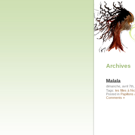
Archives
Malala
dimanche, avril 7th
Tags:
les filles à l'é
Posted in
Papillons 
Comments »