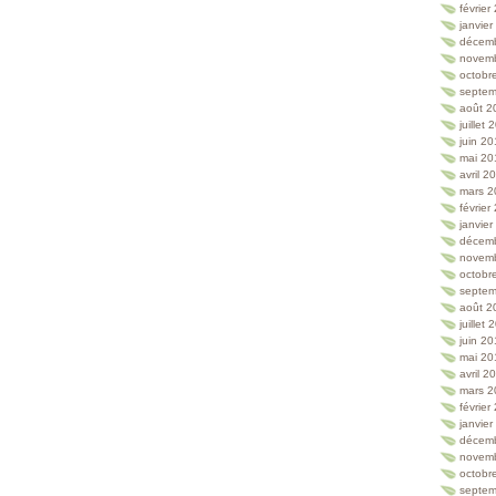
février
janvie
décem
novem
octobr
septem
août 2
juillet
juin 2
mai 20
avril 2
mars 2
février
janvie
décem
novem
octobr
septem
août 2
juillet
juin 2
mai 20
avril 2
mars 2
février
janvie
décem
novem
octobr
septem