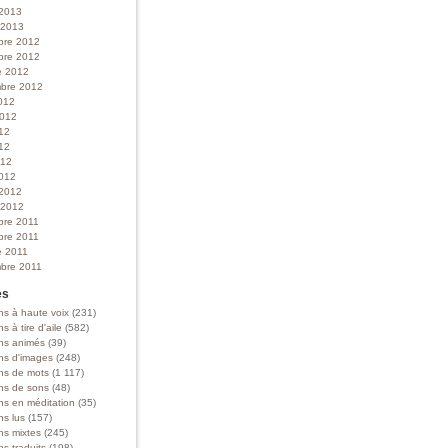
 2013
r 2013
bre 2012
bre 2012
e 2012
bre 2012
012
 2012
012
12
012
012
 2012
r 2012
bre 2011
bre 2011
e 2011
bre 2011
es
ns à haute voix
(231)
ns à tire d'aile
(582)
ons animés
(39)
ons d'images
(248)
ons de mots
(1 117)
ons de sons
(48)
ns en méditation
(35)
ns lus
(157)
ns mixtes
(245)
ns traduits
(198)