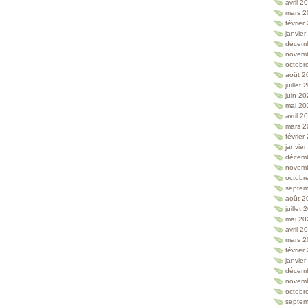
avril 2
mars 2
février
janvie
décem
novem
octobr
août 2
juillet
juin 2
mai 20
avril 2
mars 2
février
janvie
décem
novem
octobr
septem
août 2
juillet
mai 20
avril 2
mars 2
février
janvie
décem
novem
octobr
septem