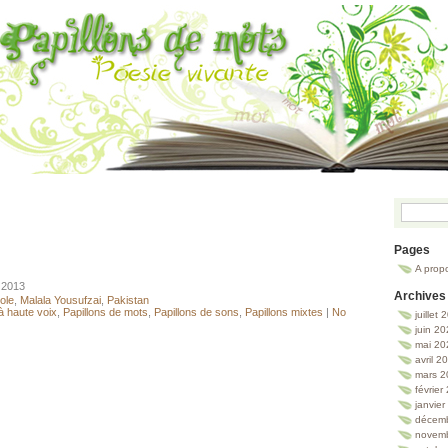
Pages
A prop
, 2013
Archives
cole
,
Malala Yousufzai
,
Pakistan
à haute voix
,
Papillons de mots
,
Papillons de sons
,
Papillons mixtes
|
No
juillet
juin 2
mai 20
avril 2
mars 2
février
janvie
décem
novem