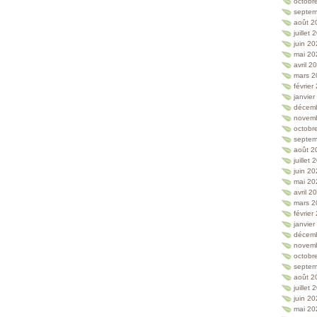
octobr
septem
août 2
juillet
juin 2
mai 20
avril 2
mars 2
février
janvie
décem
novem
octobr
septem
août 2
juillet
juin 2
mai 20
avril 2
mars 2
février
janvie
décem
novem
octobr
septem
août 2
juillet
juin 2
mai 20