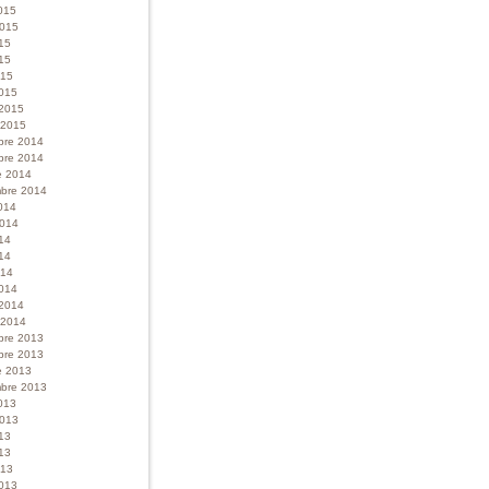
015
 2015
015
15
015
015
 2015
r 2015
bre 2014
bre 2014
e 2014
bre 2014
014
 2014
014
14
014
014
 2014
r 2014
bre 2013
bre 2013
e 2013
bre 2013
013
 2013
013
13
013
013