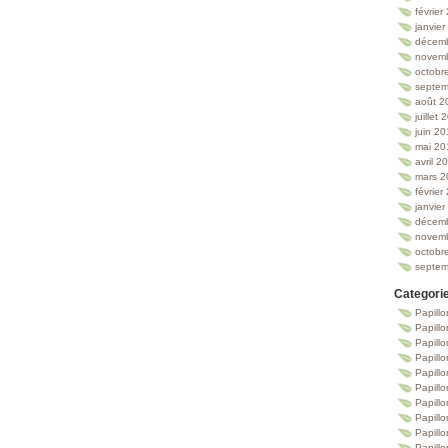
février
janvie
décem
novem
octobr
septem
août 2
juillet
juin 2
mai 20
avril 2
mars 2
février
janvie
décem
novem
octobr
septem
Categori
Papillo
Papillo
Papill
Papill
Papill
Papill
Papillo
Papillo
Papillo
Papillo