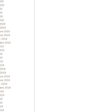
020
 2020
020
20
020
020
 2020
r 2020
bre 2019
bre 2019
e 2019
bre 2019
019
 2019
019
19
019
019
 2019
r 2019
bre 2018
bre 2018
e 2018
bre 2018
018
 2018
018
18
018
018