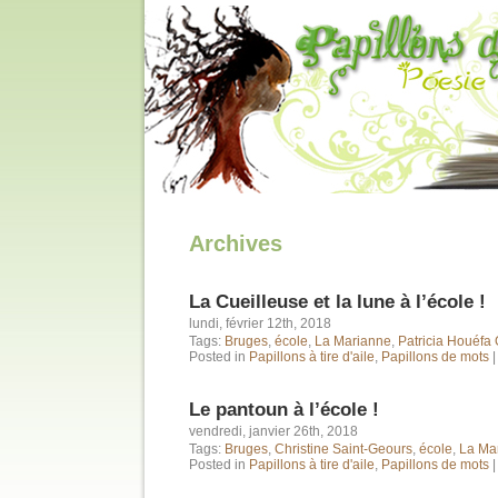
Archives
La Cueilleuse et la lune à l’école !
lundi, février 12th, 2018
Tags:
Bruges
,
école
,
La Marianne
,
Patricia Houéfa
Posted in
Papillons à tire d'aile
,
Papillons de mots
Le pantoun à l’école !
vendredi, janvier 26th, 2018
Tags:
Bruges
,
Christine Saint-Geours
,
école
,
La Ma
Posted in
Papillons à tire d'aile
,
Papillons de mots