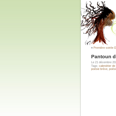
«
Première soirée D
Pantoun de
Le 21 décembre 2
Tags:
calendrier de 
poésie brève
,
poési