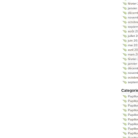
février
janvie
décem
novem
octobr
septem
août 2
juillet
juin 2
mai 20
avril 2
mars 2
février
janvie
décem
novem
octobr
septem
Categori
Papillo
Papillo
Papill
Papill
Papill
Papill
Papillo
Papillo
Papillo
Papillo