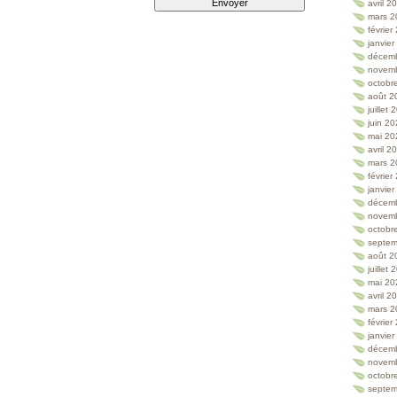
avril 2
mars 2
février
janvie
décem
novem
octobr
août 2
juillet
juin 2
mai 20
avril 2
mars 2
février
janvie
décem
novem
octobr
septem
août 2
juillet
mai 20
avril 2
mars 2
février
janvie
décem
novem
octobr
septem