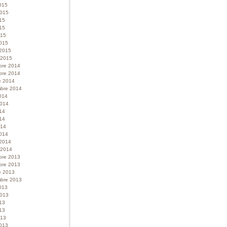
015
 2015
015
15
015
015
 2015
r 2015
bre 2014
bre 2014
e 2014
bre 2014
014
 2014
014
14
014
014
 2014
r 2014
bre 2013
bre 2013
e 2013
bre 2013
013
 2013
013
13
013
013