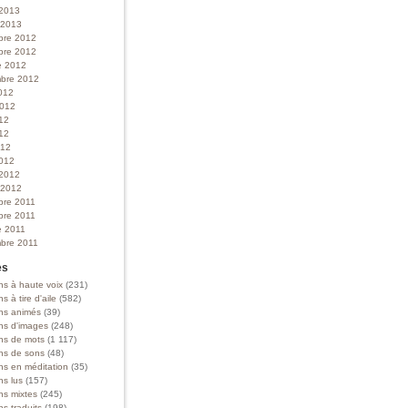
 2013
r 2013
bre 2012
bre 2012
e 2012
bre 2012
012
 2012
012
12
012
012
 2012
r 2012
bre 2011
bre 2011
e 2011
bre 2011
es
ns à haute voix
(231)
ns à tire d'aile
(582)
ons animés
(39)
ons d'images
(248)
ons de mots
(1 117)
ons de sons
(48)
ns en méditation
(35)
ns lus
(157)
ns mixtes
(245)
ns traduits
(198)