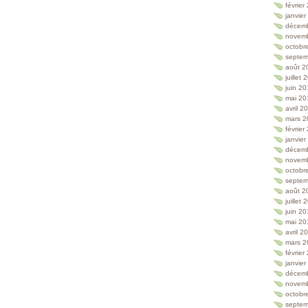
février
janvie
décem
novem
octobr
septem
août 2
juillet
juin 2
mai 20
avril 2
mars 2
février
janvie
décem
novem
octobr
septem
août 2
juillet
juin 2
mai 20
avril 2
mars 2
février
janvie
décem
novem
octobr
septem