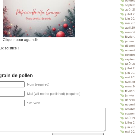
octobr
septem
août 2
juillet
juin 2
mai 20
avril 2
mars 2
février
Cliquer pour agrandir
janvie
décem
x solstice !
novem
octobr
septem
août 2
juillet
juin 2
rain de pollen
mai 20
avril 2
Nom (required)
mars 2
février
Mail (will not be published) (required)
janvie
décem
Site Web
novem
octobr
septem
août 2
juillet
juin 2
mai 20