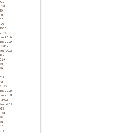
020
 2020
020
20
020
020
 2020
r 2020
bre 2019
bre 2019
e 2019
bre 2019
019
 2019
019
19
019
019
 2019
r 2019
bre 2018
bre 2018
e 2018
bre 2018
018
 2018
018
18
018
018