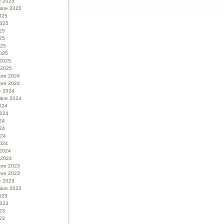
e 2025
bre 2025
025
 2025
025
25
025
025
 2025
r 2025
bre 2024
bre 2024
e 2024
bre 2024
024
 2024
024
24
024
024
 2024
r 2024
bre 2023
bre 2023
e 2023
bre 2023
023
 2023
023
23