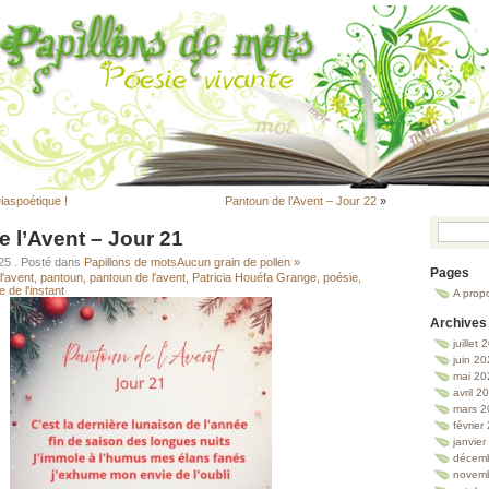
iaspoétique !
Pantoun de l’Avent – Jour 22
»
 l’Avent – Jour 21
025
. Posté dans
Papillons de mots
Aucun grain de pollen »
Pages
l'avent
,
pantoun
,
pantoun de l'avent
,
Patricia Houéfa Grange
,
poésie
,
e de l'instant
A prop
Archives
juillet
juin 2
mai 20
avril 2
mars 2
février
janvie
décem
novem