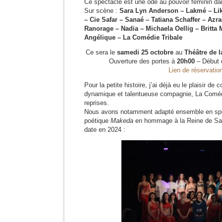
Ce spectacle est une ode au pouvoir féminin dan
Sur scène :
Sara Lyn Anderson – Lakmé – Like
– Cie Safar – Sanaé – Tatiana Schaffer – Azr
Ranorage – Nadia – Michaela Oellig – Britta 
Angélique – La Comédie Tribale
Ce sera le
samedi 25 octobre
au
Théâtre de 
Ouverture des portes à
20h00
– Début 
Lien de réservatio
Pour la petite histoire, j’ai déjà eu le plaisir de 
dynamique et talentueuse compagnie, La Comédi
reprises.
Nous avons notamment adapté ensemble en spe
poétique
Makeda
en hommage à la Reine de Sab
date en 2024 :