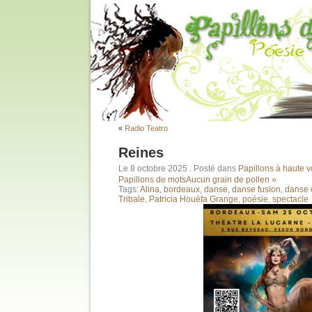
«
Radio Teatro
Reines
Le 8 octobre 2025
. Posté dans
Papillons à haute v
Papillons de mots
Aucun grain de pollen »
Tags:
Alina
,
bordeaux
,
danse
,
danse fusion
,
danse 
Tribale
,
Patricia Houéfa Grange
,
poésie
,
spectacle