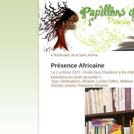
«
Mobilisation de la Saint Jérôme
Présence Africaine
Le 1 octobre 2025
. Posté dans
Papillons à tire d'ai
traduits
Aucun grain de pollen »
Tags:
Générations
,
librairie
,
Lucille Clifton
,
Métisse 
Grange
,
poésie
,
Présence Africaine