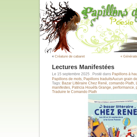
«
Créature de cabaret
« Génératio
Lectures Manifestées
Le 15 septembre 2025
. Posté dans
Papillons à hau
Papillons de mots
,
Papillons traduits
Aucun grain de
Tags:
Bazar Littéraire Chez René
,
comando Plath
,
manifestes
,
Patricia Houéfa Grange
,
performance
,
Traduire le Comando Plath