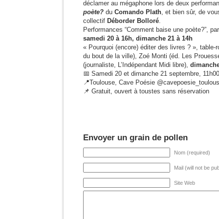
déclamer au mégaphone lors de deux perform
poète?
du
Comando Plath
, et bien sûr, de vou
collectif
Déborder Bolloré
.
Performances “Comment baise une poète?”, par
samedi 20 à 16h, dimanche 21 à 14h
« Pourquoi (encore) éditer des livres ? », table-
du bout de la ville), Zoé Monti (éd. Les Prouess
(journaliste, L’Indépendant Midi libre),
dimanche
📅 Samedi 20 et dimanche 21 septembre, 11h0
📍Toulouse, Cave Poésie @cavepoesie_toulou
📌 Gratuit, ouvert à toustes sans réservation
Envoyer un grain de pollen
Nom (required)
Mail (will not be pu
Site Web