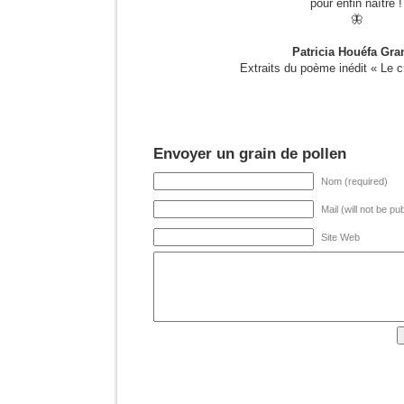
pour enfin naître !
🦋
Patricia Houéfa Gra
Extraits du poème inédit « Le c
Envoyer un grain de pollen
Nom (required)
Mail (will not be pu
Site Web