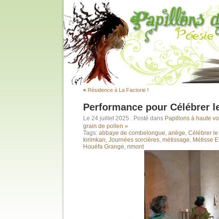
«
Résidence à La Factorie !
Performance pour Célébrer le
Le 24 juillet 2025
. Posté dans
Papillons à haute vo
grain de pollen »
Tags:
abbaye de combelongue
,
ariège
,
Célébrer le
kirimkan
,
Journées sorcières
,
métissage
,
Métisse Et
Houéfa Grange
,
rimont