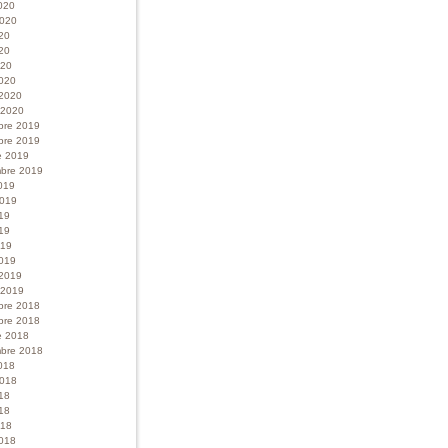
020
 2020
020
20
020
020
 2020
r 2020
bre 2019
bre 2019
e 2019
bre 2019
019
 2019
019
19
019
019
 2019
r 2019
bre 2018
bre 2018
e 2018
bre 2018
018
 2018
018
18
018
018