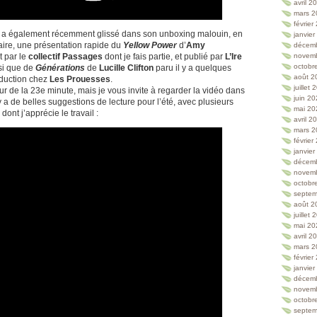
avril 2
mars 2
février
 a également récemment glissé dans son unboxing malouin, en
janvie
ire, une présentation rapide du
Yellow Power
d’
Amy
décem
it par le
collectif Passages
dont je fais partie, et publié par
L’Ire
novem
octobr
si que de
Générations
de
Lucille Clifton
paru il y a quelques
août 2
aduction chez
Les Prouesses
.
juillet
r de la 23e minute, mais je vous invite à regarder la vidéo dans
juin 2
l y a de belles suggestions de lecture pour l’été, avec plusieurs
mai 20
dont j’apprécie le travail :
avril 2
mars 2
février
janvie
décem
novem
octobr
septem
août 2
juillet
mai 20
avril 2
mars 2
février
janvie
décem
novem
octobr
septem