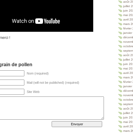
août 2
juillet
juin 2
mai 20
avril 2
mars 2
février
janvie
merci !
décem
novem
octobr
septem
août 2
juillet
rain de pollen
juin 2
mai 20
avril 2
Nom (required)
mars 2
février
Mail (will not be published) (required)
janvie
décem
Site Web
novem
octobr
septem
août 2
juillet
juin 2
mai 20
avril 2
mars 2