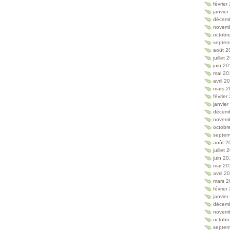
février
janvie
décem
novem
octobr
septem
août 2
juillet
juin 2
mai 20
avril 2
mars 2
février
janvie
décem
novem
octobr
septem
août 2
juillet
juin 2
mai 20
avril 2
mars 2
février
janvie
décem
novem
octobr
septem