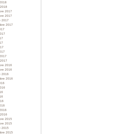
 2018
r 2018
bre 2017
bre 2017
e 2017
bre 2017
017
 2017
017
17
017
017
 2017
r 2017
bre 2016
bre 2016
e 2016
bre 2016
016
 2016
016
16
016
016
 2016
r 2016
bre 2015
bre 2015
e 2015
bre 2015