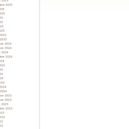
e 2025
bre 2025
025
 2025
025
25
025
025
 2025
r 2025
bre 2024
bre 2024
e 2024
bre 2024
024
 2024
024
24
024
024
 2024
r 2024
bre 2023
bre 2023
e 2023
bre 2023
023
 2023
023
23