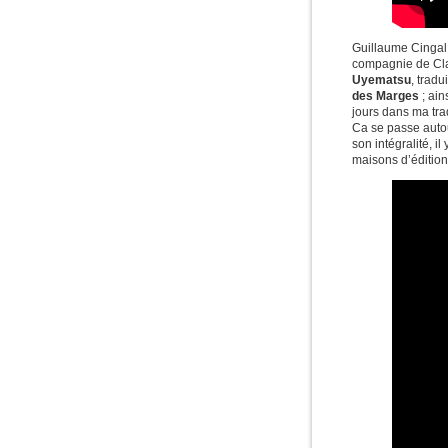
Guillaume Cingal
compagnie de Cla
Uyematsu
, tradu
des Marges
; ain
jours dans ma tr
Ca se passe autou
son intégralité, i
maisons d’édition 