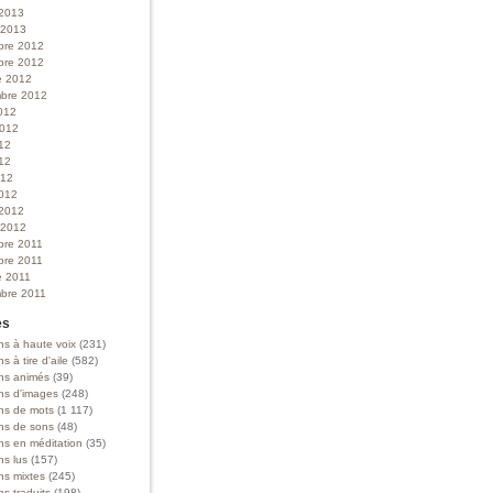
 2013
r 2013
bre 2012
bre 2012
e 2012
bre 2012
012
 2012
012
12
012
012
 2012
r 2012
bre 2011
bre 2011
e 2011
bre 2011
es
ns à haute voix
(231)
ns à tire d'aile
(582)
ons animés
(39)
ons d'images
(248)
ons de mots
(1 117)
ons de sons
(48)
ns en méditation
(35)
ns lus
(157)
ns mixtes
(245)
ns traduits
(198)