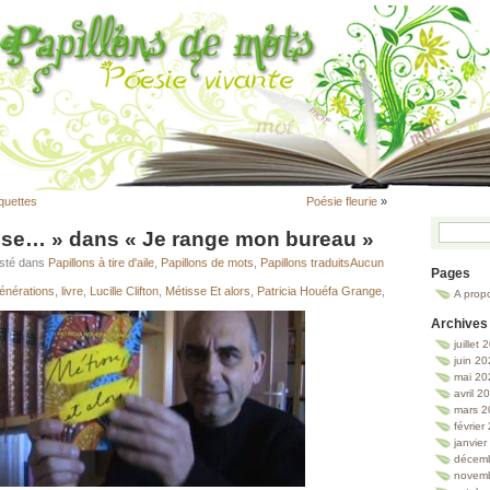
quettes
Poésie fleurie
»
sse… » dans « Je range mon bureau »
osté dans
Papillons à tire d'aile
,
Papillons de mots
,
Papillons traduits
Aucun
Pages
énérations
,
livre
,
Lucille Clifton
,
Métisse Et alors
,
Patricia Houéfa Grange
,
A prop
Archives
juillet
juin 2
mai 20
avril 2
mars 2
février
janvie
décem
novem