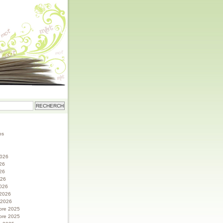
os
 2026
026
26
026
026
 2026
r 2026
bre 2025
bre 2025