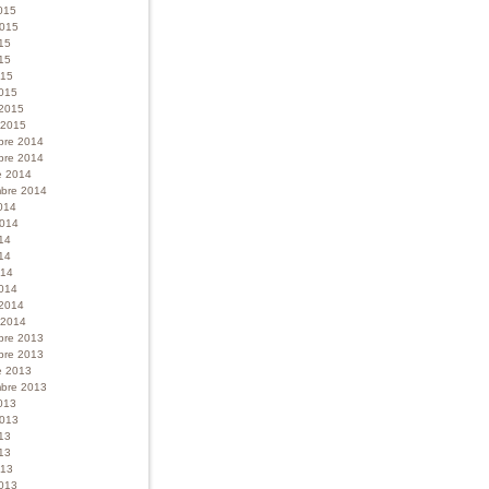
015
 2015
015
15
015
015
 2015
r 2015
bre 2014
bre 2014
e 2014
bre 2014
014
 2014
014
14
014
014
 2014
r 2014
bre 2013
bre 2013
e 2013
bre 2013
013
 2013
013
13
013
013