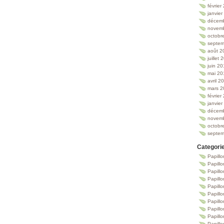
février
janvie
décem
novem
octobr
septem
août 2
juillet
juin 2
mai 20
avril 2
mars 2
février
janvie
décem
novem
octobr
septem
Categori
Papillo
Papillo
Papill
Papill
Papill
Papill
Papillo
Papillo
Papillo
Papillo