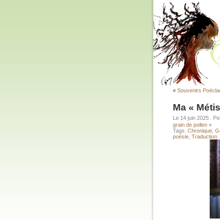
«
Souvenirs Poécla
Ma « Méti
Le 14 juin 2025
. P
grain de pollen »
Tags:
Chronique
,
G
poésie
,
Traduction