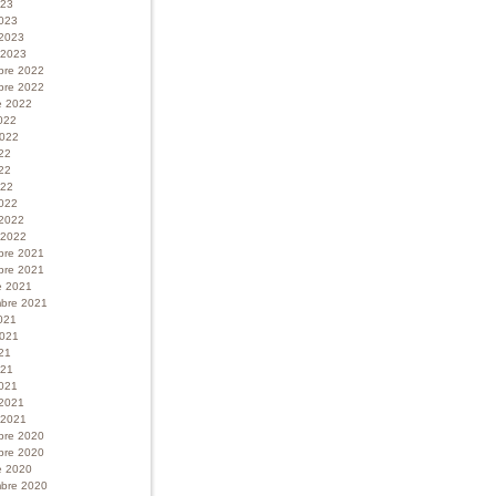
023
023
 2023
r 2023
bre 2022
bre 2022
e 2022
022
 2022
022
22
022
022
 2022
r 2022
bre 2021
bre 2021
e 2021
bre 2021
021
 2021
21
021
021
 2021
r 2021
bre 2020
bre 2020
e 2020
bre 2020