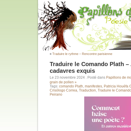
«
Traduire le rythme – Rencontre parisienne
Traduire le Comando Plath –
cadavres exquis
Le 23 novembre 2024
. Posté dans
Papillons de m
grain de pollen »
Tags:
comando Plath
,
manifestes
,
Patricia Houéfa
Crisólogo Correa
,
Traduction
,
Traduire le Comando
Peirano