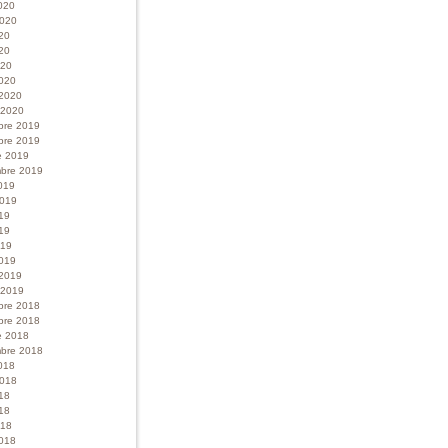
020
 2020
020
20
020
020
 2020
r 2020
bre 2019
bre 2019
e 2019
bre 2019
019
 2019
019
19
019
019
 2019
r 2019
bre 2018
bre 2018
e 2018
bre 2018
018
 2018
018
18
018
018