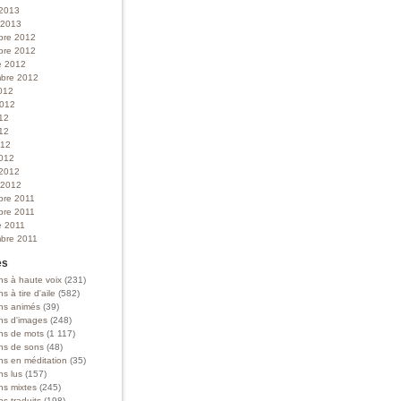
 2013
r 2013
bre 2012
bre 2012
e 2012
bre 2012
012
 2012
012
12
012
012
 2012
r 2012
bre 2011
bre 2011
e 2011
bre 2011
es
ns à haute voix
(231)
ns à tire d'aile
(582)
ons animés
(39)
ons d'images
(248)
ons de mots
(1 117)
ons de sons
(48)
ns en méditation
(35)
ns lus
(157)
ns mixtes
(245)
ns traduits
(198)