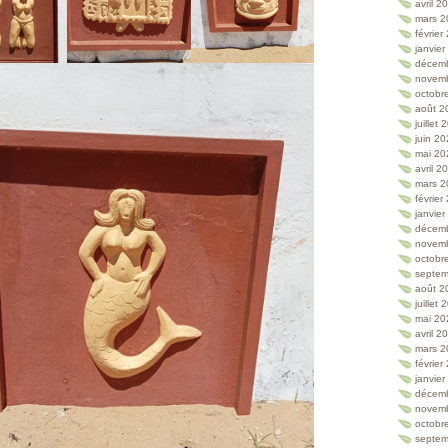
avril 2
mars 2
février
janvie
décem
novem
octobr
août 2
juillet
juin 2
mai 20
avril 2
mars 2
février
janvie
décem
novem
octobr
septem
août 2
juillet
mai 20
avril 2
mars 2
février
janvie
décem
novem
octobr
septem