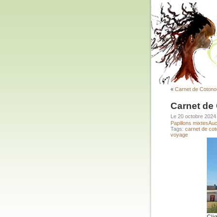
«
Carnet de Cotonou
Carnet de
Le 20 octobre 202
Papillons mixtes
Auc
Tags:
carnet de co
voyage