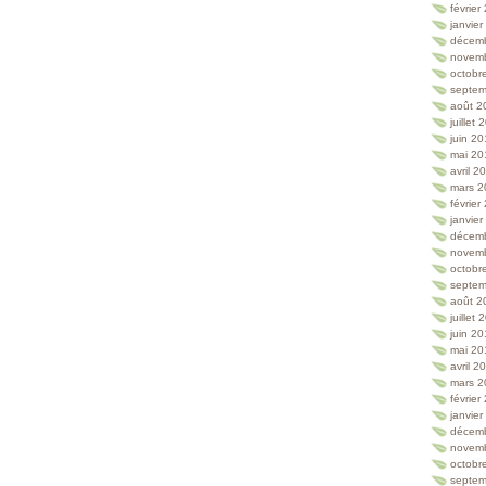
février
janvie
décem
novem
octobr
septem
août 2
juillet
juin 2
mai 20
avril 2
mars 2
février
janvie
décem
novem
octobr
septem
août 2
juillet
juin 2
mai 20
avril 2
mars 2
février
janvie
décem
novem
octobr
septem