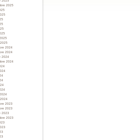
e 2025
bre 2025
025
 2025
025
25
025
025
 2025
r 2025
bre 2024
bre 2024
e 2024
bre 2024
024
 2024
024
24
024
024
 2024
r 2024
bre 2023
bre 2023
e 2023
bre 2023
023
 2023
023
23