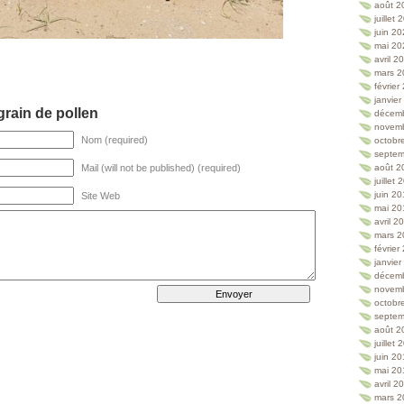
août 2
juillet
juin 2
mai 20
avril 2
mars 2
février
janvie
rain de pollen
décem
novem
Nom (required)
octobr
septem
Mail (will not be published) (required)
août 2
juillet
juin 2
Site Web
mai 20
avril 2
mars 2
février
janvie
décem
novem
octobr
septem
août 2
juillet
juin 2
mai 20
avril 2
mars 2