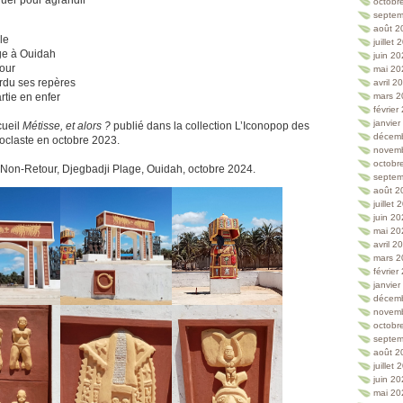
quer pour agrandir
octobr
septem
août 2
le
juillet
age à Ouidah
juin 2
our
mai 20
erdu ses repères
avril 2
rtie en enfer
mars 2
février
janvie
cueil
Métisse, et alors ?
publié dans la collection L’Iconopop des
décem
noclaste en octobre 2023.
novem
octobr
 Non-Retour, Djegbadji Plage, Ouidah, octobre 2024.
septem
août 2
juillet
juin 2
mai 20
avril 2
mars 2
février
janvie
décem
novem
octobr
septem
août 2
juillet
juin 2
mai 20