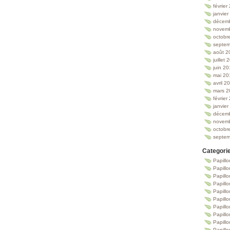
février
janvie
décem
novem
octobr
septem
août 2
juillet
juin 2
mai 20
avril 2
mars 2
février
janvie
décem
novem
octobr
septem
Categori
Papillo
Papillo
Papill
Papill
Papill
Papill
Papillo
Papillo
Papillo
Papillo