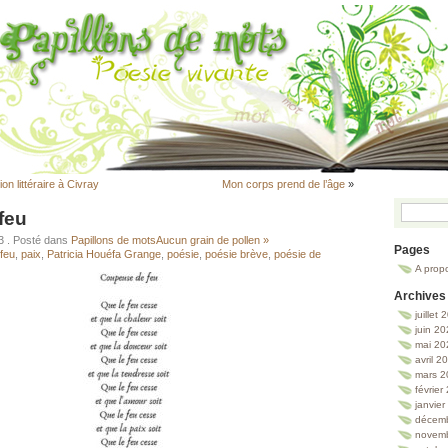
ion littéraire à Civray
Mon corps prend de l’âge
»
feu
23
. Posté dans
Papillons de mots
Aucun grain de pollen »
Pages
feu
,
paix
,
Patricia Houéfa Grange
,
poésie
,
poésie brève
,
poésie de
A prop
Archives
juillet
juin 2
mai 20
avril 2
mars 2
février
janvie
décem
novem