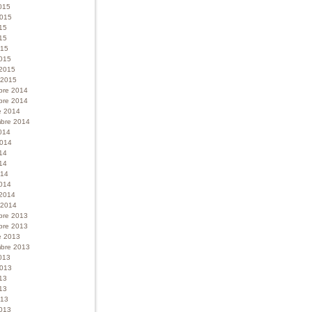
015
 2015
015
15
015
015
 2015
r 2015
bre 2014
bre 2014
e 2014
bre 2014
014
 2014
014
14
014
014
 2014
r 2014
bre 2013
bre 2013
e 2013
bre 2013
013
 2013
013
13
013
013