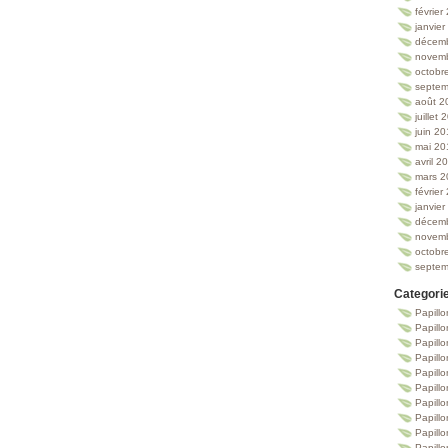
février
janvie
décem
novem
octobr
septem
août 2
juillet
juin 2
mai 20
avril 2
mars 2
février
janvie
décem
novem
octobr
septem
Categori
Papillo
Papillo
Papill
Papill
Papill
Papill
Papillo
Papillo
Papillo
Papillo