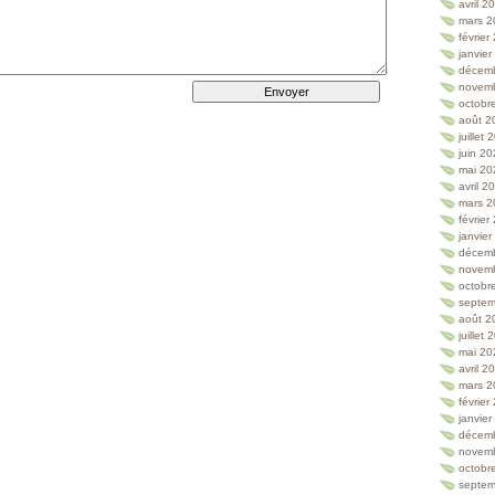
avril 2
mars 2
février
janvie
décem
novem
octobr
août 2
juillet
juin 2
mai 20
avril 2
mars 2
février
janvie
décem
novem
octobr
septem
août 2
juillet
mai 20
avril 2
mars 2
février
janvie
décem
novem
octobr
septem