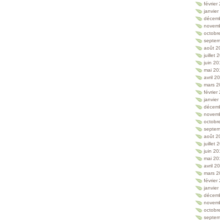
février
janvie
décem
novem
octobr
septem
août 2
juillet
juin 2
mai 20
avril 2
mars 2
février
janvie
décem
novem
octobr
septem
août 2
juillet
juin 2
mai 20
avril 2
mars 2
février
janvie
décem
novem
octobr
septem