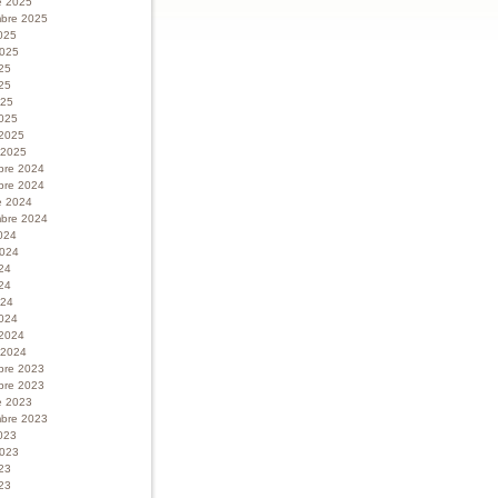
e 2025
bre 2025
025
 2025
025
25
025
025
 2025
r 2025
bre 2024
bre 2024
e 2024
bre 2024
024
 2024
024
24
024
024
 2024
r 2024
bre 2023
bre 2023
e 2023
bre 2023
023
 2023
023
23