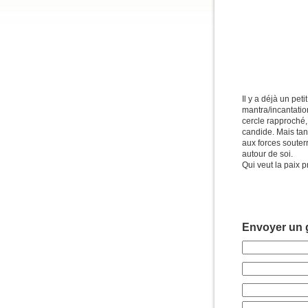
Il y a déjà un pet
mantra/incantation
cercle rapproché, j
candide. Mais tan
aux forces souter
autour de soi.
Qui veut la paix p
Envoyer un g