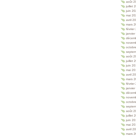
août 2
juillet
juin 2
mai 20
avril 2
mars 2
février
janvie
décem
novem
octobr
septem
août 2
juillet
juin 2
mai 20
avril 2
mars 2
février
janvie
décem
novem
octobr
septem
août 2
juillet
juin 2
mai 20
avril 2
mars 2