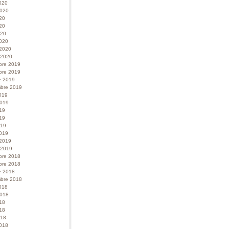
020
 2020
020
20
020
020
 2020
r 2020
bre 2019
bre 2019
e 2019
bre 2019
019
 2019
019
19
019
019
 2019
r 2019
bre 2018
bre 2018
e 2018
bre 2018
018
 2018
018
18
018
018