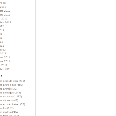
 2013
r 2013
bre 2012
bre 2012
e 2012
bre 2012
012
 2012
012
12
012
012
 2012
r 2012
bre 2011
bre 2011
e 2011
bre 2011
es
ns à haute voix
(231)
ns à tire d'aile
(582)
ons animés
(39)
ons d'images
(248)
ons de mots
(1 117)
ons de sons
(48)
ns en méditation
(35)
ns lus
(157)
ns mixtes
(245)
ns traduits
(198)