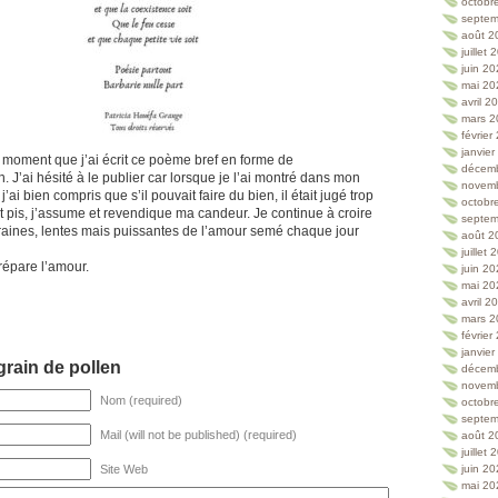
octobr
septem
août 2
juillet
juin 2
mai 20
avril 2
mars 2
février
janvie
it moment que j’ai écrit ce poème bref en forme de
décem
. J’ai hésité à le publier car lorsque je l’ai montré dans mon
novem
’ai bien compris que s’il pouvait faire du bien, il était jugé trop
octobr
t pis, j’assume et revendique ma candeur. Je continue à croire
septem
raines, lentes mais puissantes de l’amour semé chaque jour
août 2
juillet
répare l’amour.
juin 2
mai 20
avril 2
mars 2
février
janvie
rain de pollen
décem
novem
Nom (required)
octobr
septem
Mail (will not be published) (required)
août 2
juillet
Site Web
juin 2
mai 20