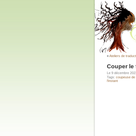
«
Ateliers de traduct
Couper le 
Le 9 décembre 20
Tags:
coupeuse de 
l'instant