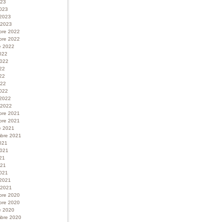
023
023
 2023
r 2023
bre 2022
bre 2022
e 2022
022
 2022
022
22
022
022
 2022
r 2022
bre 2021
bre 2021
e 2021
bre 2021
021
 2021
21
021
021
 2021
r 2021
bre 2020
bre 2020
e 2020
bre 2020