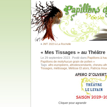
«
JMT 2023 à La Rochelle
« Mes Tissages » au Théâtre 
Le 29 septembre 2023
. Posté dans
Papillons à hau
Papillons de mots
Aucun grain de pollen »
Tags:
afro-européens
,
afrodescendants
,
cheveu afr
Tissages
,
métissage
,
Métisse Et alors
,
Patricia Ho
Cliquer pour agrandir