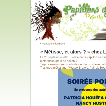
«
Pantoun d’équinoxe
« Métisse, et alors ? » chez 
Le 25 septembre 2023
. Posté dans
Papillons à hau
mots
Aucun grain de pollen »
Tags:
afro-européens
,
afrodescendants
,
cheveu afr
Tissages
,
métissage
,
Métisse Et alors
,
Patricia Ho