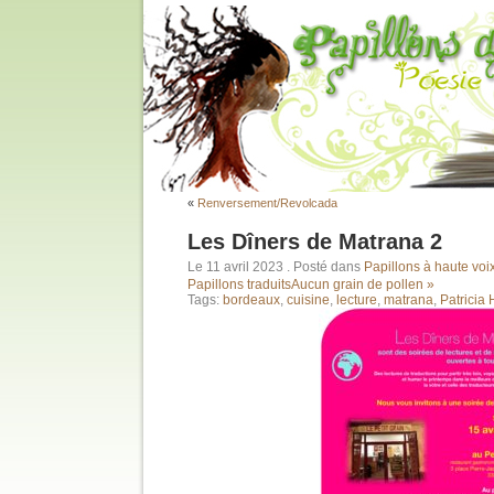
«
Renversement/Revolcada
Les Dîners de Matrana 2
Le 11 avril 2023
. Posté dans
Papillons à haute voi
Papillons traduits
Aucun grain de pollen »
Tags:
bordeaux
,
cuisine
,
lecture
,
matrana
,
Patricia