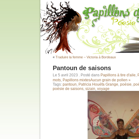
«
Traduire la femme – Victoria à Bordeaux
Pantoun de saisons
Le 5 avril 2023
. Posté dans
Papillons à tire d'aile
,
mots
,
Papillons mixtes
Aucun grain de pollen »
Tags:
pantoun
,
Patricia Houéfa Grange
,
poésie
,
poé
poésie de saisons
,
sizain
,
voyage