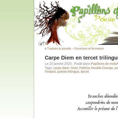
«
Traduire le paradis – Ouverture et fermeture
Carpe Diem en tercet trilingu
Le 10 janvier 2023
. Posté dans
Papillons de mots
A
Tags:
carpe diem
,
hiver
,
Patricia Houéfa Grange
,
po
l'instant
,
poésie trilingue
,
tercet