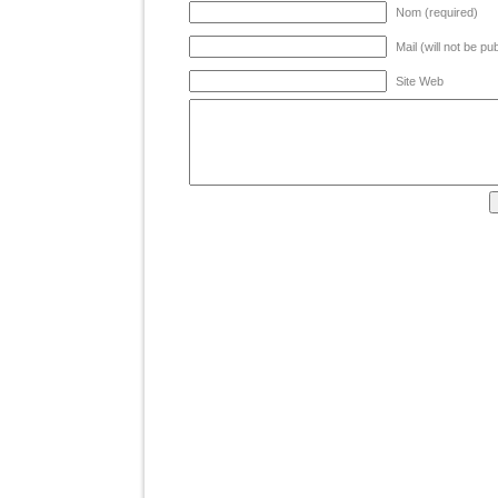
Nom (required)
Mail (will not be pu
Site Web