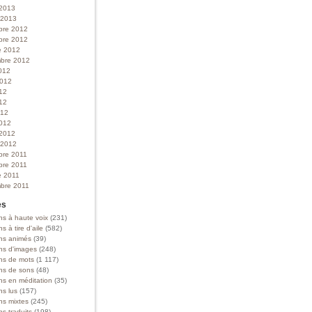
 2013
r 2013
bre 2012
bre 2012
e 2012
bre 2012
012
 2012
012
12
012
012
 2012
r 2012
bre 2011
bre 2011
e 2011
bre 2011
es
ns à haute voix
(231)
ns à tire d'aile
(582)
ons animés
(39)
ons d'images
(248)
ons de mots
(1 117)
ons de sons
(48)
ns en méditation
(35)
ns lus
(157)
ns mixtes
(245)
ns traduits
(198)