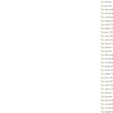
février
janvie
décem
novem
octobr
septem
août 2
juillet
juin 2
mai 20
avril 2
mars 2
février
janvie
décem
novem
octobr
septem
août 2
juillet
juin 2
mai 20
avril 2
mars 2
février
janvie
décem
novem
octobr
septem