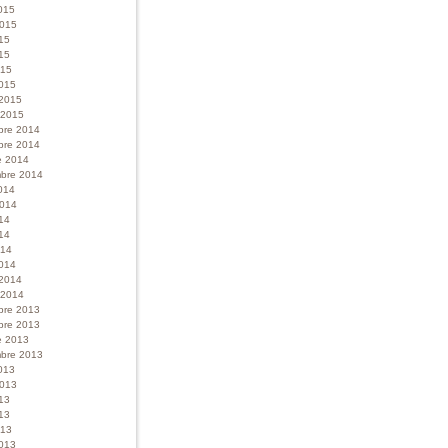
015
 2015
015
15
015
015
 2015
r 2015
bre 2014
bre 2014
e 2014
bre 2014
014
 2014
014
14
014
014
 2014
r 2014
bre 2013
bre 2013
e 2013
bre 2013
013
 2013
013
13
013
013