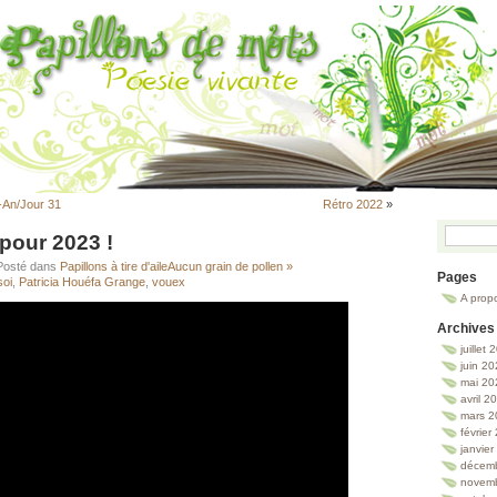
v-An/Jour 31
Rétro 2022
»
 pour 2023 !
 Posté dans
Papillons à tire d'aile
Aucun grain de pollen »
Pages
soi
,
Patricia Houéfa Grange
,
vouex
A prop
Archives
juillet
juin 2
mai 20
avril 2
mars 2
février
janvie
décem
novem