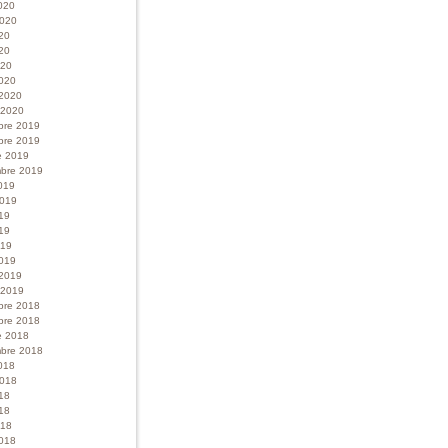
020
 2020
020
20
020
020
 2020
r 2020
bre 2019
bre 2019
e 2019
bre 2019
019
 2019
019
19
019
019
 2019
r 2019
bre 2018
bre 2018
e 2018
bre 2018
018
 2018
018
18
018
018