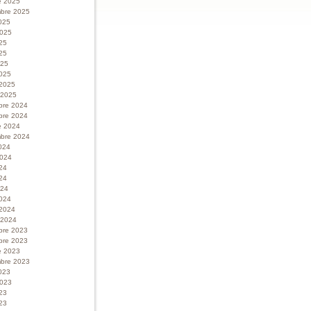
e 2025
bre 2025
025
 2025
025
25
025
025
 2025
r 2025
bre 2024
bre 2024
e 2024
bre 2024
024
 2024
024
24
024
024
 2024
r 2024
bre 2023
bre 2023
e 2023
bre 2023
023
 2023
023
23