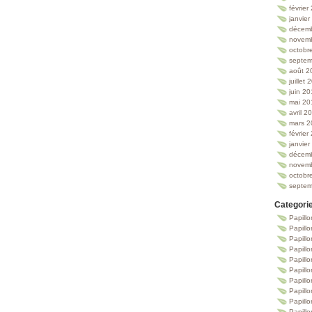
février
janvie
décem
novem
octobr
septem
août 2
juillet
juin 2
mai 20
avril 2
mars 2
février
janvie
décem
novem
octobr
septem
Categori
Papillo
Papillo
Papill
Papill
Papill
Papill
Papillo
Papillo
Papillo
Papillo