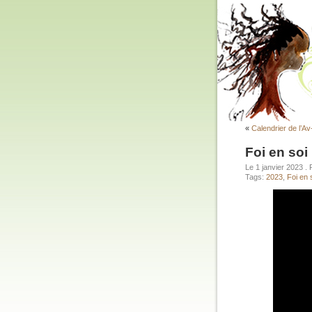
«
Calendrier de l’A
Foi en soi
Le 1 janvier 2023
.
Tags:
2023
,
Foi en 