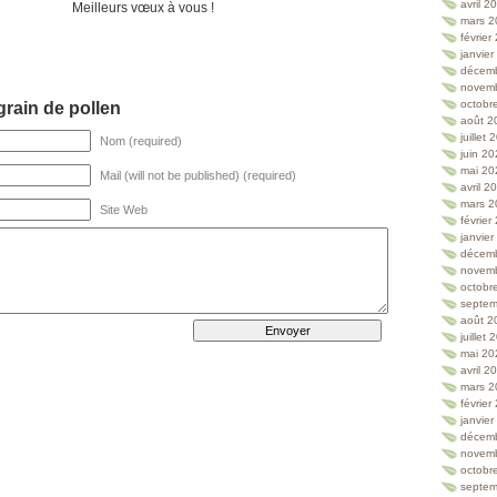
avril 2
Meilleurs vœux à vous !
mars 2
février
janvie
décem
novem
octobr
rain de pollen
août 2
juillet
Nom (required)
juin 2
mai 20
Mail (will not be published) (required)
avril 2
mars 2
Site Web
février
janvie
décem
novem
octobr
septem
août 2
juillet
mai 20
avril 2
mars 2
février
janvie
décem
novem
octobr
septem