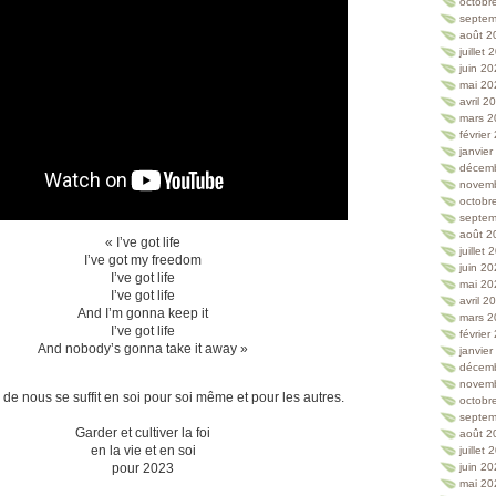
octobr
septem
août 2
juillet
juin 2
mai 20
avril 2
mars 2
février
janvie
décem
novem
octobr
septem
août 2
« I’ve got life
juillet
I’ve got my freedom
juin 2
I’ve got life
mai 20
I’ve got life
avril 2
And I’m gonna keep it
mars 2
I’ve got life
février
And nobody’s gonna take it away »
janvie
décem
novem
de nous se suffit en soi pour soi même et pour les autres.
octobr
septem
Garder et cultiver la foi
août 2
en la vie et en soi
juillet
pour 2023
juin 2
mai 20