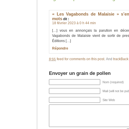
« Les Vagabonds de Malaisie » s’env
mots
dit :
18 février 2023 à 0 h 44 min
[…] vous en annonçais la parution en décem
Vagabonds de Malaisie vient de sortir de pr
Éditions […]
Répondre
feed for comments on this post.
And
trackBac
RSS
Envoyer un grain de pollen
Nom (required)
Mail (will not be pu
Site Web