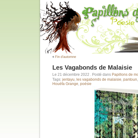
«
Fin d’automne
Les Vagabonds de Malaisie
Le 21 décembre 2022
. Posté dans
Papillons de m
Tags:
jentayu
,
les vagabonds de malaisie
,
pantoun
Houéfa Grange
,
poésie