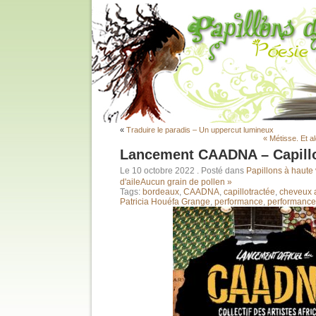
«
Traduire le paradis – Un uppercut lumineux
« Métisse. Et 
Lancement CAADNA – Capillo
Le 10 octobre 2022
. Posté dans
Papillons à haute 
d'aile
Aucun grain de pollen »
Tags:
bordeaux
,
CAADNA
,
capillotractée
,
cheveux 
Patricia Houéfa Grange
,
performance
,
performance