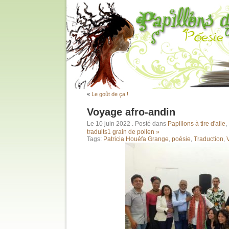
«
Le goût de ça !
Voyage afro-andin
Le 10 juin 2022
. Posté dans
Papillons à tire d'aile
,
traduits
1 grain de pollen »
Tags:
Patricia Houéfa Grange
,
poésie
,
Traduction
,