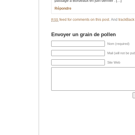
passage à Bordeaux en juin dernier : […]
Répondre
feed for comments on this post.
And
trackBac
RSS
Envoyer un grain de pollen
Nom (required)
Mail (will not be pu
Site Web