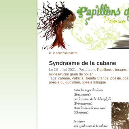
«
Désenchantement
Syndrasme de la cabane
Le 26 juillet 2021
. Posté dans
Papillons d'images
,
mixtes
Aucun grain de pollen »
Tags:
cabane
,
Patricia Houéfa Grange
,
poésie
,
poé
poésie du quotidien
,
poésie trilingue