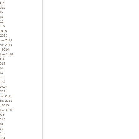
015
 2015
015
15
015
015
 2015
r 2015
bre 2014
bre 2014
e 2014
bre 2014
014
 2014
014
14
014
014
 2014
r 2014
bre 2013
bre 2013
e 2013
bre 2013
013
 2013
013
13
013
013