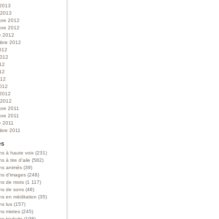
 2013
r 2013
bre 2012
bre 2012
e 2012
bre 2012
012
 2012
012
12
012
012
 2012
r 2012
bre 2011
bre 2011
e 2011
bre 2011
es
ns à haute voix
(231)
ns à tire d'aile
(582)
ons animés
(39)
ons d'images
(248)
ons de mots
(1 117)
ons de sons
(48)
ns en méditation
(35)
ns lus
(157)
ns mixtes
(245)
ns traduits
(198)