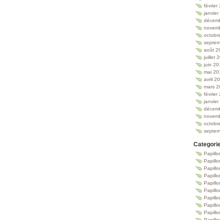
février
janvie
décem
novem
octobr
septem
août 2
juillet
juin 2
mai 20
avril 2
mars 2
février
janvie
décem
novem
octobr
septem
Categori
Papillo
Papillo
Papill
Papill
Papill
Papill
Papillo
Papillo
Papillo
Papillo