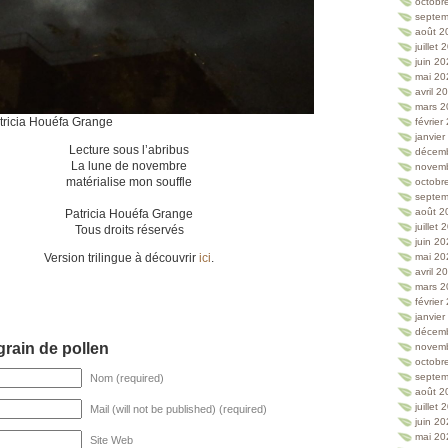
octobr
septem
août 2
juillet
juin 2
mai 20
avril 2
mars 2
atricia Houéfa Grange
février
janvie
Lecture sous l’abribus
décem
La lune de novembre
novem
matérialise mon souffle
octobr
septem
août 2
Patricia Houéfa Grange
juillet
Tous droits réservés
juin 2
Version trilingue à découvrir
ici
.
mai 20
avril 2
mars 2
février
janvie
décem
rain de pollen
novem
octobr
septem
Nom (required)
août 2
juillet
Mail (will not be published) (required)
juin 2
mai 20
Site Web