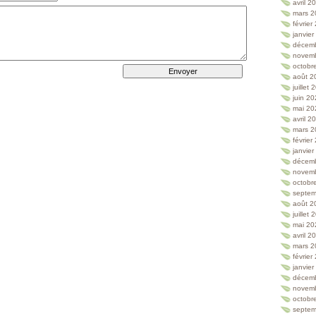
avril 2
mars 2
février
janvie
décem
novem
octobr
août 2
juillet
juin 2
mai 20
avril 2
mars 2
février
janvie
décem
novem
octobr
septem
août 2
juillet
mai 20
avril 2
mars 2
février
janvie
décem
novem
octobr
septem