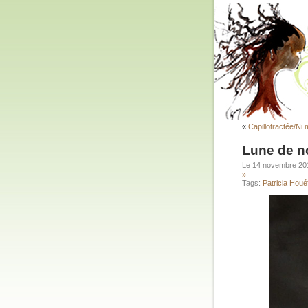
«
Capillotractée/Ni
Lune de 
Le 14 novembre 2
»
Tags:
Patricia Hou