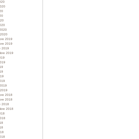
020
 2020
020
20
020
020
 2020
r 2020
bre 2019
bre 2019
e 2019
bre 2019
019
 2019
019
19
019
019
 2019
r 2019
bre 2018
bre 2018
e 2018
bre 2018
018
 2018
018
18
018
018