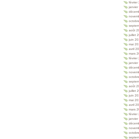
février
janvie
décem
novem
octobr
septem
août 2
juillet
juin 2
mai 20
avril 2
mars 2
février
janvie
décem
novem
octobr
septem
août 2
juillet
juin 2
mai 20
avril 2
mars 2
février
janvie
décem
novem
octobr
septem