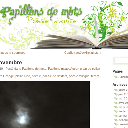
 muses ni soumises
Capillotractée/Afrolatinas
»
novembre
019
. Posté dans
Papillons de mots
,
Papillons mixtes
Aucun grain de pollen
Pages
éfa Grange
,
pleine lune
,
poésie
,
poésie de l'instant
,
poésie trilingue
,
tercet
A prop
Archives
juillet
juin 2
mai 20
avril 2
mars 2
février
janvie
décem
novem