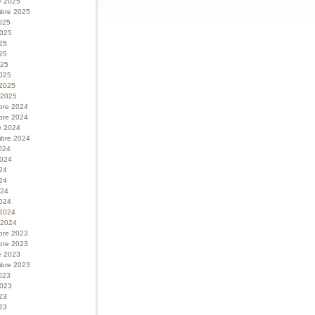
e 2025
bre 2025
025
 2025
025
25
025
025
 2025
r 2025
bre 2024
bre 2024
e 2024
bre 2024
024
 2024
024
24
024
024
 2024
r 2024
bre 2023
bre 2023
e 2023
bre 2023
023
 2023
023
23