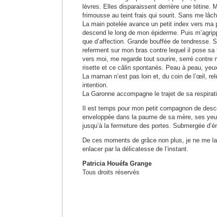
lèvres. Elles disparaissent derrière une tétine. 
frimousse au teint frais qui sourit. Sans me lâch
La main potelée avance un petit index vers ma 
descend le long de mon épiderme. Puis m’agrip
que d’affection. Grande bouffée de tendresse. 
referment sur mon bras contre lequel il pose sa t
vers moi, me regarde tout sourire, serré contre
risette et ce câlin spontanés. Peau à peau, yeu
La maman n’est pas loin et, du coin de l’œil, re
intention.
La Garonne accompagne le trajet de sa respirat
Il est temps pour mon petit compagnon de desc
enveloppée dans la paume de sa mère, ses yeux
jusqu’à la fermeture des portes. Submergée d’é
De ces moments de grâce non plus, je ne me la
enlacer par la délicatesse de l’instant.
Patricia Houéfa Grange
Tous droits réservés