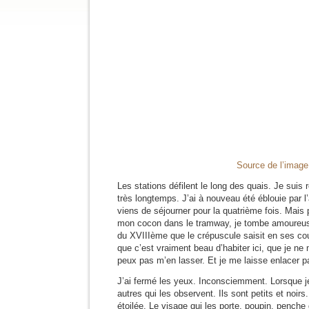
Source de l’image
Les stations défilent le long des quais. Je suis 
très longtemps. J’ai à nouveau été éblouie par l’a
viens de séjourner pour la quatrième fois. Mais 
mon cocon dans le tramway, je tombe amoureus
du XVIIIème que le crépuscule saisit en ses cou
que c’est vraiment beau d’habiter ici, que je ne
peux pas m’en lasser. Et je me laisse enlacer pa
J’ai fermé les yeux. Inconsciemment. Lorsque je
autres qui les observent. Ils sont petits et noirs
étoilée. Le visage qui les porte, poupin, penche