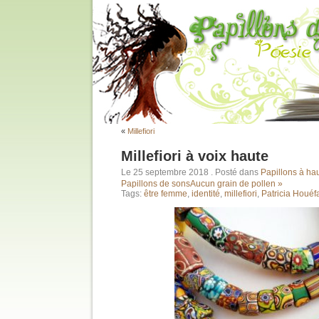
«
Millefiori
Millefiori à voix haute
Le 25 septembre 2018
. Posté dans
Papillons à hau
Papillons de sons
Aucun grain de pollen »
Tags:
être femme
,
identité
,
millefiori
,
Patricia Houé