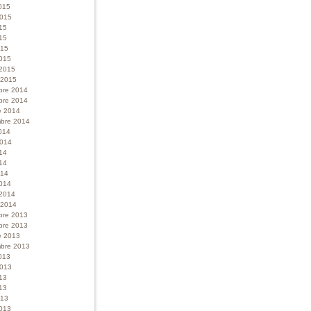
015
 2015
015
15
015
015
 2015
r 2015
bre 2014
bre 2014
e 2014
bre 2014
014
 2014
014
14
014
014
 2014
r 2014
bre 2013
bre 2013
e 2013
bre 2013
013
 2013
013
13
013
013