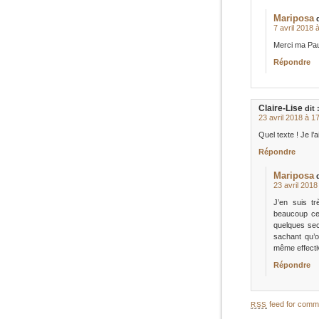
Mariposa
7 avril 2018 
Merci ma Pau
Répondre
Claire-Lise
dit 
23 avril 2018 à 1
Quel texte ! Je l’
Répondre
Mariposa
23 avril 2018
J’en suis t
beaucoup ce
quelques se
sachant qu’
même effectiv
Répondre
feed for comme
RSS