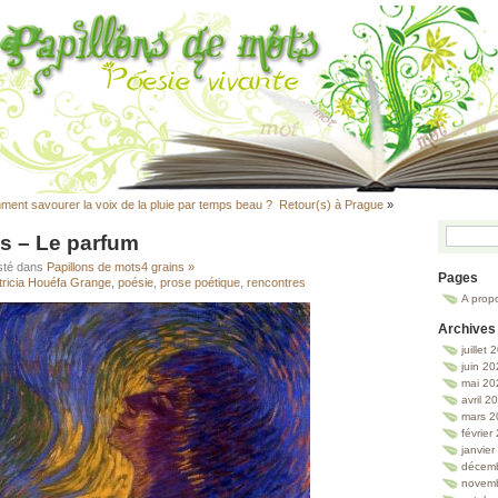
ment savourer la voix de la pluie par temps beau ?
Retour(s) à Prague
»
s – Le parfum
sté dans
Papillons de mots
4 grains »
Pages
tricia Houéfa Grange
,
poésie
,
prose poétique
,
rencontres
A prop
Archives
juillet
juin 2
mai 20
avril 2
mars 2
février
janvie
décem
novem