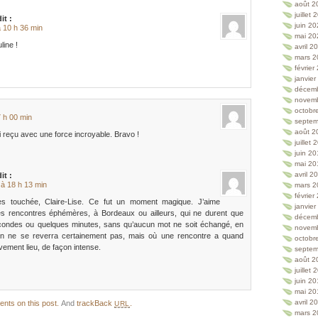
août 2
juillet
dit :
juin 2
à 10 h 36 min
mai 20
line !
avril 2
mars 2
février
janvie
décem
novem
:
octobr
7 h 00 min
septem
août 2
ai reçu avec une force incroyable. Bravo !
juillet
juin 2
mai 20
avril 2
dit :
 à 18 h 13 min
mars 2
février
rès touchée, Claire-Lise. Ce fut un moment magique. J’aime
janvie
s rencontres éphémères, à Bordeaux ou ailleurs, qui ne durent que
décem
condes ou quelques minutes, sans qu’aucun mot ne soit échangé, en
novem
on ne se reverra certainement pas, mais où une rencontre a quand
octobr
ement lieu, de façon intense.
septem
août 2
juillet
juin 2
mai 20
avril 2
nts on this post.
And
trackBack
.
URL
mars 2