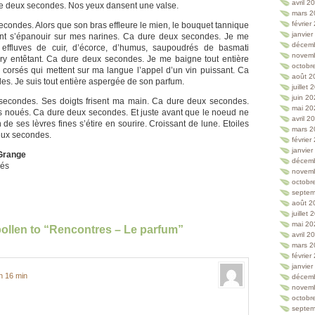
avril 2
 deux secondes. Nos yeux dansent une valse.
mars 2
février
econdes. Alors que son bras effleure le mien, le bouquet tannique
janvie
nt s’épanouir sur mes narines. Ca dure deux secondes. Je me
décem
effluves de cuir, d’écorce, d’humus, saupoudrés de basmati
novem
urry entêtant. Ca dure deux secondes. Je me baigne tout entière
octobr
corsés qui mettent sur ma langue l’appel d’un vin puissant. Ca
août 2
s. Je suis tout entière aspergée de son parfum.
juillet
juin 2
secondes. Ses doigts frisent ma main. Ca dure deux secondes.
mai 20
s noués. Ca dure deux secondes. Et juste avant que le noeud ne
avril 2
 de ses lèvres fines s’étire en sourire. Croissant de lune. Etoiles
mars 2
eux secondes.
février
janvie
 Grange
décem
vés
novem
octobr
septem
août 2
juillet
mai 20
pollen to “Rencontres – Le parfum”
avril 2
mars 2
février
janvie
 h 16 min
décem
novem
octobr
septem