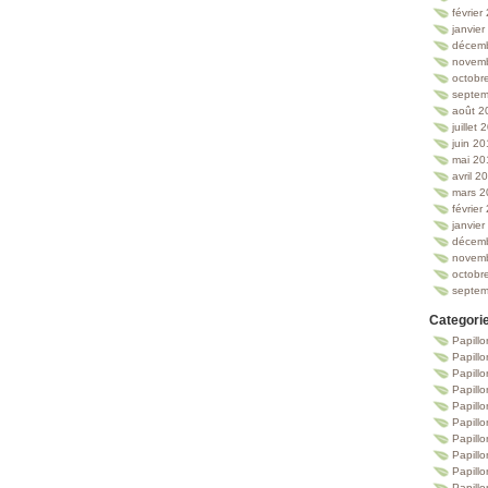
février
janvie
décem
novem
octobr
septem
août 2
juillet
juin 2
mai 20
avril 2
mars 2
février
janvie
décem
novem
octobr
septem
Categori
Papillo
Papillo
Papill
Papill
Papill
Papill
Papillo
Papillo
Papillo
Papillo