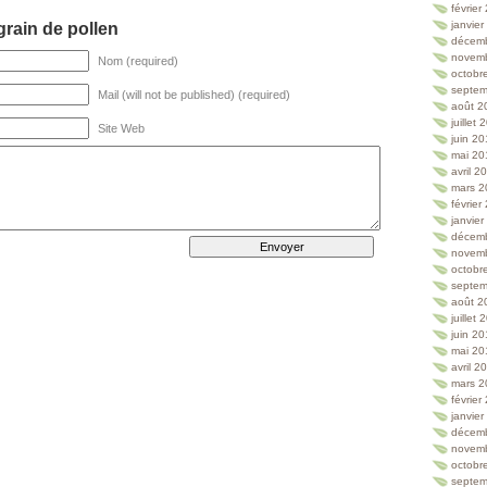
février
janvie
rain de pollen
décem
novem
Nom (required)
octobr
septem
Mail (will not be published) (required)
août 2
juillet
Site Web
juin 2
mai 20
avril 2
mars 2
février
janvie
décem
novem
octobr
septem
août 2
juillet
juin 2
mai 20
avril 2
mars 2
février
janvie
décem
novem
octobr
septem