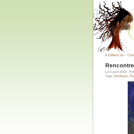
«
Editions do – Com
Rencontre
Le 5 avril 2018
. Po
Tags:
bordeaux
,
Pa