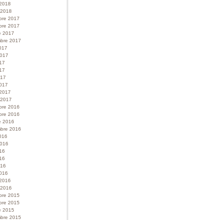
 2018
r 2018
bre 2017
bre 2017
e 2017
bre 2017
017
 2017
017
17
017
017
 2017
r 2017
bre 2016
bre 2016
e 2016
bre 2016
016
 2016
016
16
016
016
 2016
r 2016
bre 2015
bre 2015
e 2015
bre 2015