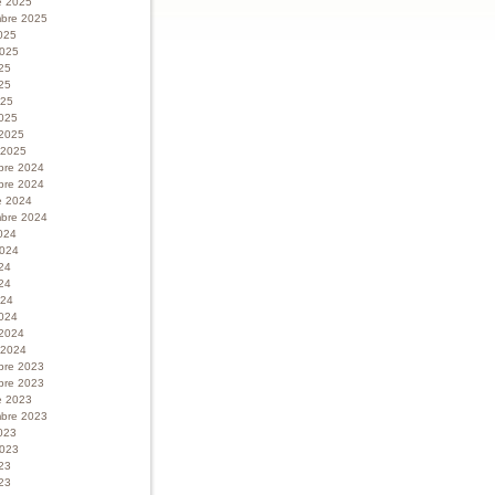
e 2025
bre 2025
025
 2025
025
25
025
025
 2025
r 2025
bre 2024
bre 2024
e 2024
bre 2024
024
 2024
024
24
024
024
 2024
r 2024
bre 2023
bre 2023
e 2023
bre 2023
023
 2023
023
23