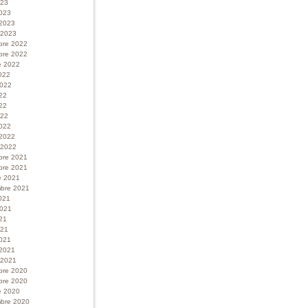
023
023
 2023
r 2023
bre 2022
bre 2022
e 2022
022
 2022
022
22
022
022
 2022
r 2022
bre 2021
bre 2021
e 2021
bre 2021
021
 2021
21
021
021
 2021
r 2021
bre 2020
bre 2020
e 2020
bre 2020