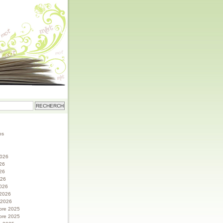
os
 2026
026
26
026
026
 2026
r 2026
bre 2025
bre 2025