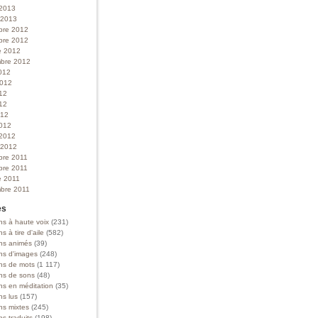
 2013
r 2013
bre 2012
bre 2012
e 2012
bre 2012
012
 2012
012
12
012
012
 2012
r 2012
bre 2011
bre 2011
e 2011
bre 2011
es
ns à haute voix
(231)
ns à tire d'aile
(582)
ons animés
(39)
ons d'images
(248)
ons de mots
(1 117)
ons de sons
(48)
ns en méditation
(35)
ns lus
(157)
ns mixtes
(245)
ns traduits
(198)