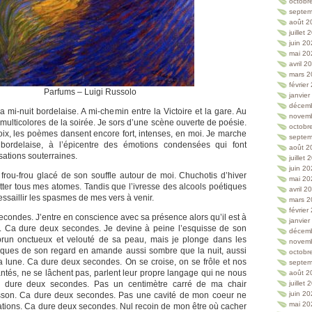
octobr
septem
août 2
juillet
juin 2
mai 20
avril 2
mars 2
février
Parfums – Luigi Russolo
janvie
décem
 mi-nuit bordelaise. A mi-chemin entre la Victoire et la gare. Au
novem
multicolores de la soirée. Je sors d’une scène ouverte de poésie.
octobr
voix, les poèmes dansent encore fort, intenses, en moi. Je marche
septem
 bordelaise, à l’épicentre des émotions condensées qui font
août 2
ations souterraines.
juillet
juin 2
frou-frou glacé de son souffle autour de moi. Chuchotis d’hiver
mai 20
lotter tous mes atomes. Tandis que l’ivresse des alcools poétiques
avril 2
tressaillir les spasmes de mes vers à venir.
mars 2
février
econdes. J’entre en conscience avec sa présence alors qu’il est à
janvie
 Ca dure deux secondes. Je devine à peine l’esquisse de son
décem
e brun onctueux et velouté de sa peau, mais je plonge dans les
novem
ques de son regard en amande aussi sombre que la nuit, aussi
octobr
a lune. Ca dure deux secondes. On se croise, on se frôle et nos
septem
ntés, ne se lâchent pas, parlent leur propre langage qui ne nous
août 2
 dure deux secondes. Pas un centimètre carré de ma chair
juillet
juin 2
sson. Ca dure deux secondes. Pas une cavité de mon coeur ne
mai 20
tations. Ca dure deux secondes. Nul recoin de mon être où cacher