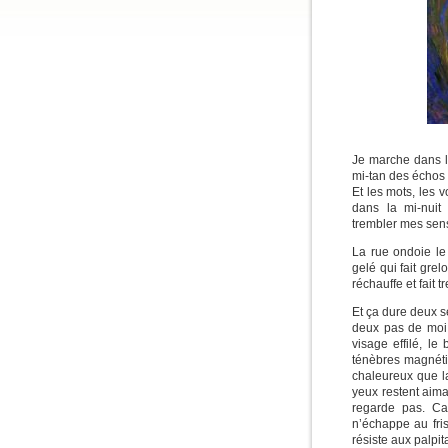
Je marche dans la
mi-tan des échos 
Et les mots, les 
dans la mi-nuit
trembler mes sens
La rue ondoie le 
gelé qui fait gre
réchauffe et fait 
Et ça dure deux s
deux pas de moi.
visage effilé, l
ténèbres magnéti
chaleureux que l
yeux restent aima
regarde pas. Ca
n’échappe au fri
résiste aux palpi