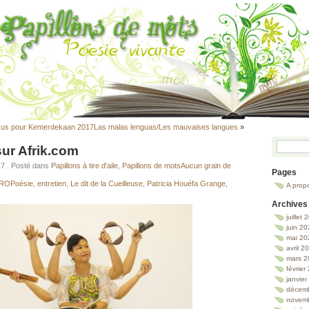
scus pour Kemerdekaan 2017
Las malas lenguas/Les mauvaises langues
»
sur Afrik.com
17
. Posté dans
Papillons à tire d'aile
,
Papillons de mots
Aucun grain de
Pages
ROPoésie
,
entretien
,
Le dit de la Cueilleuse
,
Patricia Houéfa Grange
,
A prop
Archives
juillet
juin 2
mai 20
avril 2
mars 2
février
janvie
décem
novem