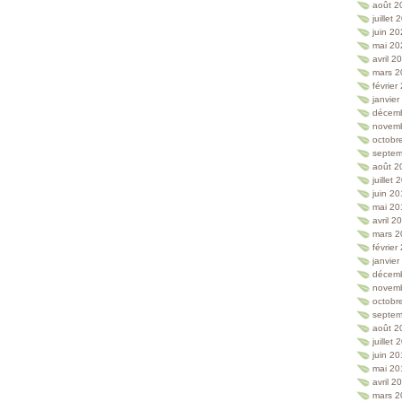
août 2
juillet
juin 2
mai 20
avril 2
mars 2
février
janvie
décem
novem
octobr
septem
août 2
juillet
juin 2
mai 20
avril 2
mars 2
février
janvie
décem
novem
octobr
septem
août 2
juillet
juin 2
mai 20
avril 2
mars 2