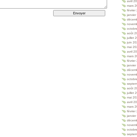
avril 2
mars 2
février
janvie
décem
novem
octobr
août 2
juillet
juin 2
mai 20
avril 2
mars 2
février
janvie
décem
novem
octobr
septem
août 2
juillet
mai 20
avril 2
mars 2
février
janvie
décem
novem
octobr
septem