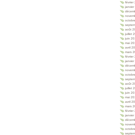
février
janvie
décem
novem
octobr
septem
août 2
juillet
juin 2
mai 20
avril 2
mars 2
février
janvie
décem
novem
octobr
septem
août 2
juillet
juin 2
mai 20
avril 2
mars 2
février
janvie
décem
novem
octobr
septem