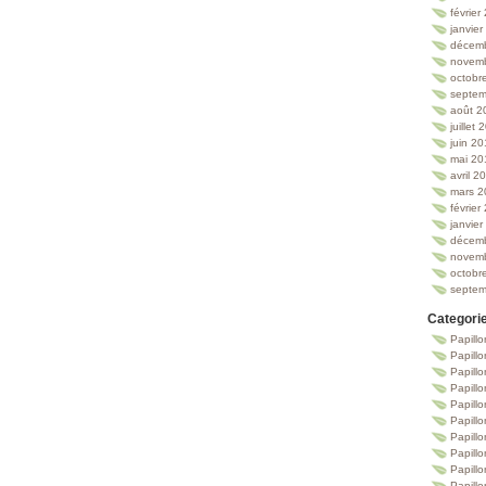
février
janvie
décem
novem
octobr
septem
août 2
juillet
juin 2
mai 20
avril 2
mars 2
février
janvie
décem
novem
octobr
septem
Categori
Papillo
Papillo
Papill
Papill
Papill
Papill
Papillo
Papillo
Papillo
Papillo