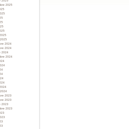
e 2025
bre 2025
025
 2025
025
25
025
025
 2025
r 2025
bre 2024
bre 2024
e 2024
bre 2024
024
 2024
024
24
024
024
 2024
r 2024
bre 2023
bre 2023
e 2023
bre 2023
023
 2023
023
23