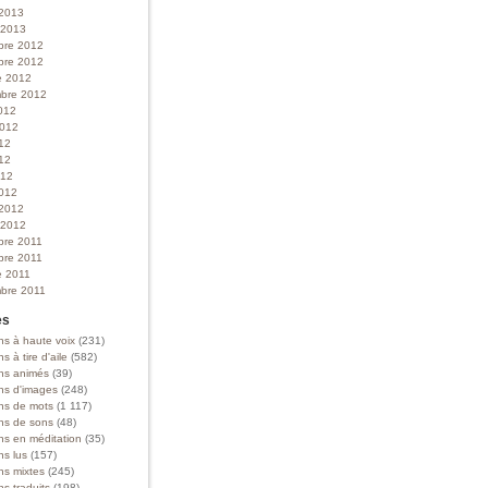
 2013
r 2013
bre 2012
bre 2012
e 2012
bre 2012
012
 2012
012
12
012
012
 2012
r 2012
bre 2011
bre 2011
e 2011
bre 2011
es
ns à haute voix
(231)
ns à tire d'aile
(582)
ons animés
(39)
ons d'images
(248)
ons de mots
(1 117)
ons de sons
(48)
ns en méditation
(35)
ns lus
(157)
ns mixtes
(245)
ns traduits
(198)