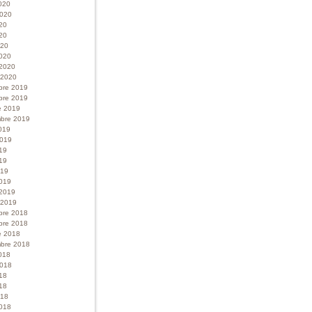
020
 2020
020
20
020
020
 2020
r 2020
bre 2019
bre 2019
e 2019
bre 2019
019
 2019
019
19
019
019
 2019
r 2019
bre 2018
bre 2018
e 2018
bre 2018
018
 2018
018
18
018
018