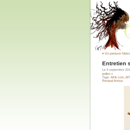
«
Un pantoun-hibi
Entretien 
Le 4 septembre 20
pollen »
Tags:
Afrik.com
,
AF
Renaud Artoux