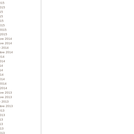
015
 2015
015
15
015
015
 2015
r 2015
bre 2014
bre 2014
e 2014
bre 2014
014
 2014
014
14
014
014
 2014
r 2014
bre 2013
bre 2013
e 2013
bre 2013
013
 2013
013
13
013
013