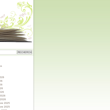
os
 2026
026
26
026
026
 2026
r 2026
bre 2025
bre 2025