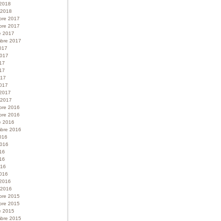
 2018
r 2018
bre 2017
bre 2017
e 2017
bre 2017
017
 2017
017
17
017
017
 2017
r 2017
bre 2016
bre 2016
e 2016
bre 2016
016
 2016
016
16
016
016
 2016
r 2016
bre 2015
bre 2015
e 2015
bre 2015