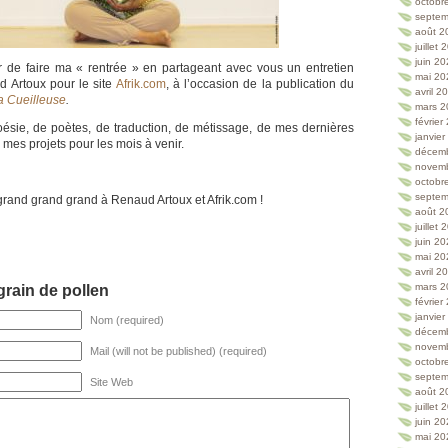
octobr
septem
août 2
juillet
juin 2
ir de faire ma « rentrée » en partageant avec vous un entretien
mai 20
 Artoux pour le site
Afrik.com
, à l’occasion de la publication du
avril 2
la Cueilleuse
.
mars 2
février
oésie, de poètes, de traduction, de métissage, de mes dernières
janvie
 mes projets pour les mois à venir.
décem
novem
octobr
septem
rand grand grand à Renaud Artoux et Afrik.com !
août 2
juillet
juin 2
mai 20
avril 2
mars 2
rain de pollen
février
janvie
Nom (required)
décem
novem
Mail (will not be published) (required)
octobr
septem
Site Web
août 2
juillet
juin 2
mai 20