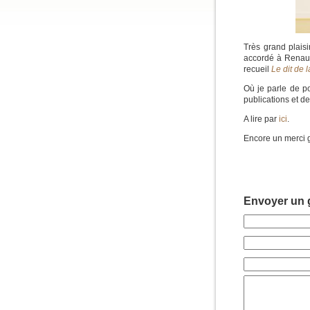
Très grand plais
accordé à Renaud
recueil
Le dit de 
Où je parle de p
publications et de
A lire par
ici
.
Encore un merci g
Envoyer un g