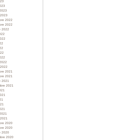
023
023
 2023
r 2023
bre 2022
bre 2022
e 2022
022
 2022
022
22
022
022
 2022
r 2022
bre 2021
bre 2021
e 2021
bre 2021
021
 2021
21
021
021
 2021
r 2021
bre 2020
bre 2020
e 2020
bre 2020